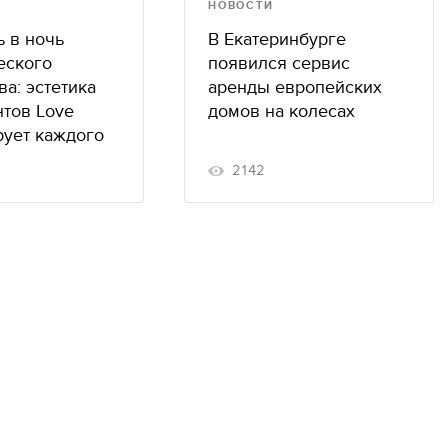
НОВОСТИ
ь в ночь
В Екатеринбурге
еского
появился сервис
а: эстетика
аренды европейских
нтов Love
домов на колесах
рует каждого
2142