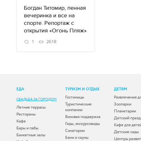
Богдан Титомир, пенная
вечеринка и все на
спорте. Репортаж с
открытия «Огонь Пляж»
1
2618
ЕДА
ТУРИЗМ И ОТДЫХ
ДЕТЯМ
Гостиницы
Развлечения д
СВАДЬБА ЗА ГОРОДОМ
Туристические
Зоопарки
Летние террасы
компании
Планетарии
Рестораны
Визовая поддержка
Детский празд
Кафе
Гиды, экскурсоводы
Кафе для дете
Бары и пабы
Санатории
Детские сады
Банкетные залы
Бани и сауны
Центры развит