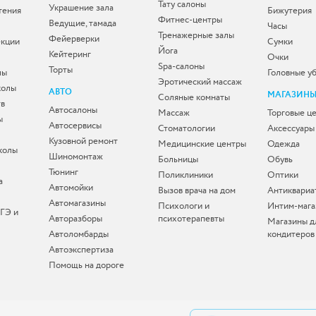
Тату салоны
Украшение зала
тения
Бижутерия
Фитнес-центры
Ведущие, тамада
Часы
Тренажерные залы
Фейерверки
екции
Сумки
Йога
Кейтеринг
Очки
Spa-салоны
Торты
лы
Головные у
Эротический массаж
колы
АВТО
МАГАЗИН
Соляные комнаты
тв
Автосалоны
Массаж
Торговые ц
ы
Автосервисы
Стоматологии
Аксессуары
Кузовной ремонт
Медицинские центры
Одежда
колы
Шиномонтаж
Больницы
Обувь
Тюнинг
Поликлиники
Оптики
а
Автомойки
Вызов врача на дом
Антиквариа
Автомагазины
Психологи и
Интим-мага
ЕГЭ и
Авторазборы
психотерапевты
Магазины д
Автоломбарды
кондитеров
Автоэкспертиза
Помощь на дороге