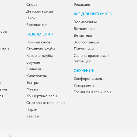
Спорт
Редакция
Детская афиша
ВСЁ ДЛЯ ПИТОМЦЕВ
Цирк
Зоомагазины
Бесплатные
Ветклиники
боры
РАЗВЛЕЧЕНИЯ
Ветаптеки
Ы
Ночные клубы
Зоогостиницы
ентры
Стриптиз-клубы
Питомники
Караоке-клубы
Салоны красоты для
питомцев
Боулинг
Бильярд
ОБУЧЕНИЕ
Кинотеатры
Конференц-залы
т
Театры
Коворкинги
зины
Музеи
Тренинги и семинары
ля
Концертные залы
Смотровые площадки
Парки
Квесты