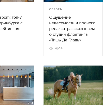
ОБЗОРЫ
rpom: топ-7
Ощущение
еринбурга с
невесомости и полного
рейтингом
релакса: рассказываем
о студии флоатинга
«Тишь Да Гладь»
4514