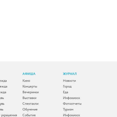
АФИША
ЖУРНАЛ
ежда
Кино
Новости
дежда
Концерты
Город
ежда
Вечеринки
Еда
увь
Выставки
Инфокиоск
увь
Спектакли
Фотоотчеты
увь
Обучение
Туризм
 украшения
События
Инфокиоск