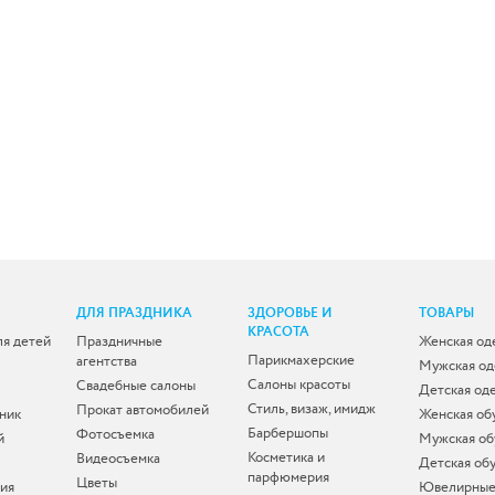
ДЛЯ ПРАЗДНИКА
ЗДОРОВЬЕ И
ТОВАРЫ
КРАСОТА
ля детей
Праздничные
Женская од
Парикмахерские
агентства
Мужская о
Салоны красоты
Свадебные салоны
Детская од
Стиль, визаж, имидж
Прокат автомобилей
ник
Женская об
Барбершопы
Фотосъемка
й
Мужская об
Косметика и
Видеосъемка
Детская об
парфюмерия
Цветы
ия
Ювелирные