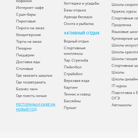
Кофейни
Коттеджи и усадьбы
Школы скороч
Интернет-кафе
Базы отдыха
Кружки, курсы
Суши-бары
Аренда беседок
Спортивные с
Пироговые
Охота и рыбалка
Продленка
Пироги на заказ
Языковые шко
АКТИВНЫЙ ОТДЫХ
Кондитерские
Кулинарные ш
Водный отдых
Торты на заказ
Школы искусс
Спортивные
Пекарни
Школы красот
комплексы
Пиццерии
Школы танцев
Тир. Стрельба
Доставка еды
Спортивные ш
Пейнтбол
Столовые
Школы
Страйкбол
Где заказать шашлык
Школы дизайн
Верховая езда
Где позавтракать
IT-курсы
Картинг
Бизнес ланч
Подготовка к 
Теннис и сквош
Где поесть ночью
ОГЭ
Бассейны
РЕСТОРАНЫ И КАФЕ НА
Автошколы
Прокат
НОВЫЙ ГОД