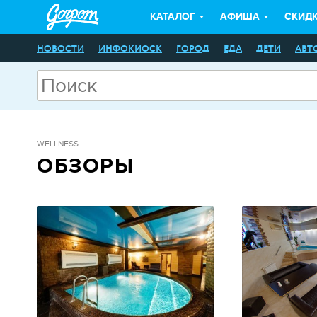
КАТАЛОГ
АФИША
СКИД
НОВОСТИ
ИНФОКИОСК
ГОРОД
ЕДА
ДЕТИ
АВТ
WELLNESS
ОБЗОРЫ