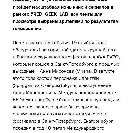
Ленина, 50 "ж", в главном кинопавильоне
пройдет масштабная ночь кино и сериалов в
рамках #RED_GEEK_LAB, все ленты для
просмотра выбраны зрителями по результатам
голосования!
Почетным гостем события 19 ноября станет
обладатель Гран при, победитель крупнейшего
в России международного фестиваля AVA EXPO,
который прошел в Санкт-Петербурге в прошлые
выходные – Анна Миронова (Mirana). В августе
этого года костюм персонажа Спригган
(Spriggan) из Скайрим (Skyrim) и выступление
Анны Мироновой на Международном конвенте
REDв Екатеринбурге было признано лучшим, а в
качестве главного приза была вручена
оплаченная путевка и билеты на участие в
фестивале в Санкт-Петербурге. Екатеринбург
победил в год 10-летия Международного