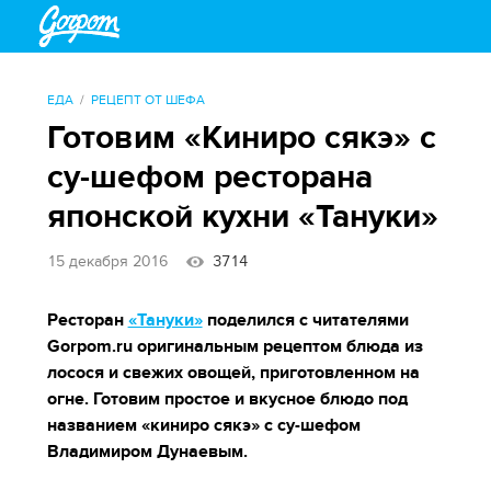
ЕДА
РЕЦЕПТ ОТ ШЕФА
Готовим «Киниро сякэ» с
су-шефом ресторана
японской кухни «Тануки»
15 декабря 2016
3714
Ресторан
«Тануки»
поделился с читателями
Gorpom.ru оригинальным рецептом блюда из
лосося и свежих овощей, приготовленном на
огне. Готовим простое и вкусное блюдо под
названием «киниро сякэ» с су-шефом
Владимиром Дунаевым.