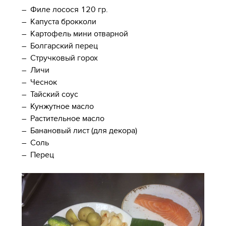
– Филе лосося 120 гр.
–
Капуста брокколи
–
Картофель мини отварной
–
Болгарский перец
–
Стручковый горох
–
Личи
–
Чеснок
–
Тайский соус
–
Кунжутное масло
–
Растительное масло
–
Банановый лист (для декора)
–
Соль
–
Перец