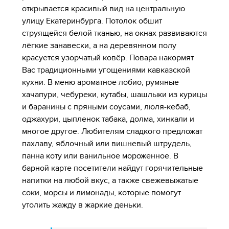
открывается красивый вид на центральную
улицу Екатеринбурга. Потолок обшит
струящейся белой тканью, на окнах развиваются
лёгкие занавески, а на деревянном полу
красуется узорчатый ковёр. Повара накормят
Вас традиционными угощениями кавказской
кухни. В меню ароматное лобио, румяные
хачапури, чебуреки, кутабы, шашлыки из курицы
и баранины с пряными соусами, люля-кебаб,
оджахури, цыпленок табака, долма, хинкали и
многое другое. Любителям сладкого предложат
пахлаву, яблочный или вишневый штрудель,
панна коту или ванильное мороженное. В
барной карте посетители найдут горячительные
напитки на любой вкус, а также свежевыжатые
соки, морсы и лимонады, которые помогут
утолить жажду в жаркие деньки.