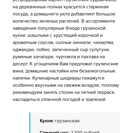
на деревянных полках красуется старинная
посуда, а домашнего уюта добавляют большое
количество зеленых растений. В ассортименте
заведения популярные блюда грузинской
кухни: шашлыки с хрустящей корочкой и
ароматным соусом, сытные хинкали, чихиртма,
оджахури, лобио, запеченный сыр сулугуни,
румяные хачапури, чурчхела и пахлава на
десерт. К угощениям Вам предложат грузинские
вина, домашние настойки или безалкогольные
напитки. Кулинарные шедевры покажутся
особенно вкусными на свежем воздухе, поэтому
рекомендуем занять столик на летней террасе,
насладиться отличной погодой и трапезой.
Кухня:
грузинская.
Средний чек:
1200 рублей.