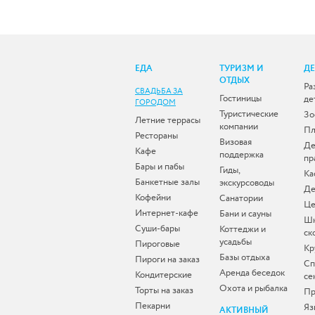
ЕДА
ТУРИЗМ И
Д
ОТДЫХ
Ра
СВАДЬБА ЗА
Гостиницы
де
ГОРОДОМ
Туристические
Зо
Летние террасы
компании
Пл
Рестораны
Визовая
Де
Кафе
поддержка
пр
Бары и пабы
Гиды,
Ка
Банкетные залы
экскурсоводы
Де
Кофейни
Санатории
Це
Интернет-кафе
Бани и сауны
Ш
Суши-бары
Коттеджи и
ск
усадьбы
Пироговые
Кр
Базы отдыха
Пироги на заказ
Сп
Аренда беседок
Кондитерские
се
Охота и рыбалка
Торты на заказ
Пр
Пекарни
Яз
АКТИВНЫЙ