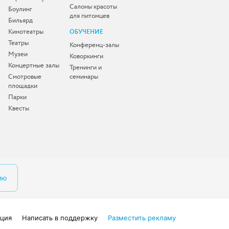
Салоны красоты
Боулинг
для питомцев
Бильярд
Кинотеатры
ОБУЧЕНИЕ
Театры
Конференц-залы
Музеи
Коворкинги
Концертные залы
Тренинги и
Смотровые
семинары
площадки
Парки
Квесты
ию
ция
Написать в поддержку
Разместить рекламу