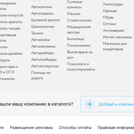
Соляные
линарные
Аксессуары
Автосалоны
комнаты
олы
Одежда
Автосервисы
Массаж
олы искусств
Обувь
Кузовной ремонт
Стоматологии
олы красоты
Оптики
Шиномонтаж
Медицинские
олы танцев
Антиквариат
центры
Тюнинг
ортивные
Интим-магазины
Больницы
Автомойки
олы
Магазины для
Поликлиники
Автомагазины
колы
кондитеров
Вызов врача на
Авторазборы
олы дизайна
дом
Автоломбарды
-курсы
Психологи и
Автоэкспертиза
дготовка к
психотерапевты
Э и ОГЭ
Помощь на
дороге
тошколы
ашли вашу компанию в каталоге?
Добавить компан
те
Размещение рекламы
Способы оплаты
Правовая информа