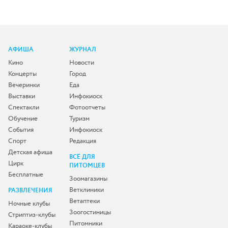
АФИША
ЖУРНАЛ
Кино
Новости
Концерты
Город
Вечеринки
Еда
Выставки
Инфокиоск
Спектакли
Фотоотчеты
Обучение
Туризм
События
Инфокиоск
Спорт
Редакция
Детская афиша
ВСЁ ДЛЯ
Цирк
ПИТОМЦЕВ
Бесплатные
Зоомагазины
Ветклиники
РАЗВЛЕЧЕНИЯ
Ветаптеки
Ночные клубы
Зоогостиницы
Стриптиз-клубы
Питомники
Караоке-клубы