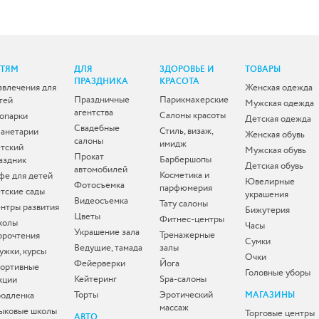
ЕТЯМ
ДЛЯ
ЗДОРОВЬЕ И
ТОВАРЫ
ПРАЗДНИКА
КРАСОТА
звлечения для
Женская одежда
Праздничные
Парикмахерские
тей
Мужская одежда
агентства
Салоны красоты
опарки
Детская одежда
Свадебные
Стиль, визаж,
анетарии
Женская обувь
салоны
имидж
тский
Мужская обувь
Прокат
Барбершопы
аздник
Детская обувь
автомобилей
Косметика и
фе для детей
Ювелирные
Фотосъемка
парфюмерия
тские сады
украшения
Видеосъемка
Тату салоны
нтры развития
Бижутерия
Цветы
Фитнес-центры
колы
Часы
Украшение зала
Тренажерные
орочтения
Сумки
Ведущие, тамада
залы
ужки, курсы
Очки
Фейерверки
Йога
ортивные
Головные уборы
Кейтеринг
Spa-салоны
кции
Торты
Эротический
одленка
МАГАЗИНЫ
массаж
ыковые школы
Торговые центры
АВТО