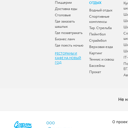
Пиццерии
ОТДЫХ
Ку
шк
Доставка еды
Водный отдых
Шк
Столовые
Спортивные
Шк
Где заказать
комплексы
шашлык
Шк
Тир. Стрельба
Где позавтракать
Сп
Пейнтбол
шк
Бизнес ланч
Страйкбол
Ш
Где поесть ночью
Верховая езда
Шк
Картинг
РЕСТОРАНЫ И
IT
КАФЕ НА НОВЫЙ
Теннис и сквош
ГОД
По
Бассейны
ЕГ
Прокат
Ав
Не н
О проек
ООО