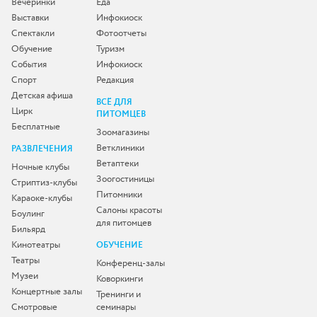
Вечеринки
Еда
Выставки
Инфокиоск
Спектакли
Фотоотчеты
Обучение
Туризм
События
Инфокиоск
Спорт
Редакция
Детская афиша
ВСЁ ДЛЯ
Цирк
ПИТОМЦЕВ
Бесплатные
Зоомагазины
Ветклиники
РАЗВЛЕЧЕНИЯ
Ветаптеки
Ночные клубы
Зоогостиницы
Стриптиз-клубы
Питомники
Караоке-клубы
Салоны красоты
Боулинг
для питомцев
Бильярд
Кинотеатры
ОБУЧЕНИЕ
Театры
Конференц-залы
Музеи
Коворкинги
Концертные залы
Тренинги и
Смотровые
семинары