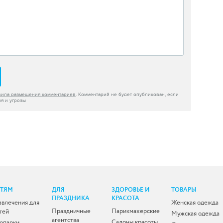
вила размещения комментариев
. Комментарий не будет опубликован, если
я и угрозы
ЕТЯМ
ДЛЯ
ЗДОРОВЬЕ И
ТОВАРЫ
ПРАЗДНИКА
КРАСОТА
звлечения для
Женская одежда
Праздничные
Парикмахерские
тей
Мужская одежда
агентства
Салоны красоты
опарки