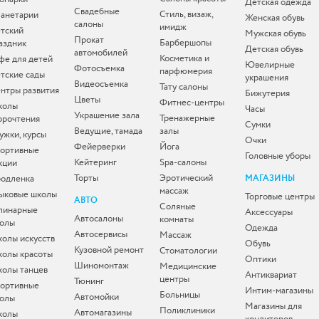
Детская одежда
Свадебные
Стиль, визаж,
анетарии
Женская обувь
салоны
имидж
тский
Мужская обувь
Прокат
Барбершопы
аздник
Детская обувь
автомобилей
Косметика и
фе для детей
Ювелирные
Фотосъемка
парфюмерия
тские сады
украшения
Видеосъемка
Тату салоны
нтры развития
Бижутерия
Цветы
Фитнес-центры
колы
Часы
Украшение зала
Тренажерные
орочтения
Сумки
Ведущие, тамада
залы
ужки, курсы
Очки
Фейерверки
Йога
ортивные
Головные уборы
Кейтеринг
Spa-салоны
кции
Торты
Эротический
одленка
МАГАЗИНЫ
массаж
ыковые школы
Торговые центры
АВТО
Соляные
линарные
Аксессуары
Автосалоны
комнаты
олы
Одежда
Автосервисы
Массаж
олы искусств
Обувь
Кузовной ремонт
Стоматологии
олы красоты
Оптики
Шиномонтаж
Медицинские
олы танцев
Антиквариат
центры
Тюнинг
ортивные
Интим-магазины
Больницы
Автомойки
олы
Магазины для
Поликлиники
Автомагазины
колы