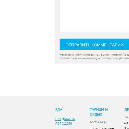
ОТПРАВИТЬ КОММЕНТАРИЙ
Нажимая кнопку «Отправить», Вы принимаете
Пра
он содержит ненормативную лексику, оскорблени
ЕДА
ТУРИЗМ И
Д
ОТДЫХ
Ра
СВАДЬБА ЗА
Гостиницы
де
ГОРОДОМ
Туристические
Зо