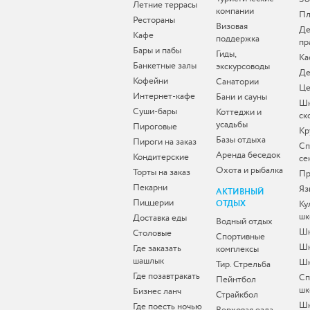
Летние террасы
компании
Пл
Рестораны
Визовая
Де
Кафе
поддержка
пр
Бары и пабы
Гиды,
Ка
Банкетные залы
экскурсоводы
Де
Кофейни
Санатории
Це
Интернет-кафе
Бани и сауны
Ш
Суши-бары
Коттеджи и
ск
усадьбы
Пироговые
Кр
Базы отдыха
Пироги на заказ
Сп
Аренда беседок
Кондитерские
се
Охота и рыбалка
Торты на заказ
Пр
Пекарни
Яз
АКТИВНЫЙ
Пиццерии
ОТДЫХ
Ку
шк
Доставка еды
Водный отдых
Шк
Столовые
Спортивные
Шк
Где заказать
комплексы
шашлык
Шк
Тир. Стрельба
Где позавтракать
Сп
Пейнтбол
шк
Бизнес ланч
Страйкбол
Ш
Где поесть ночью