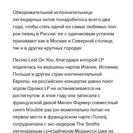
Обворожительной исполнительнице
легендарных хитов понадобилось всего два
года, чтобы стать одной из самых любимых поп-
рок певиц в России: ее с одинаковым успехом
принимают как в Москве и Северной столице,
так и в других крупных городах.
Песню Lost On You, благодаря которой LP
поднялась на вершины чартов Италии, Испании,
Польши и других стран континентальной
Европы, на российских концертах давно поют
хором.Однако LP не останавливается на
достигнутом: в этом году она записала с
французской дивой Милен Фармер совместный
сингл N'oublie pas (он моментально попал на
первое место в французском чарте iTunes),
сотрудничала с экс-лидером The Smiths
легендарным сонграйтером Моррисси (две их