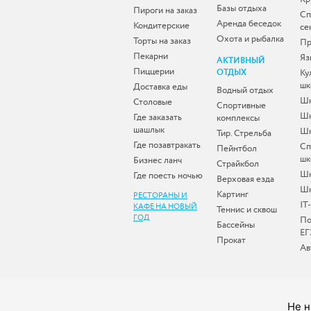
Базы отдыха
Пироги на заказ
Сп
Аренда беседок
Кондитерские
се
Охота и рыбалка
Торты на заказ
Пр
Пекарни
Яз
АКТИВНЫЙ
Пиццерии
ОТДЫХ
Ку
шк
Доставка еды
Водный отдых
Шк
Столовые
Спортивные
Шк
Где заказать
комплексы
шашлык
Шк
Тир. Стрельба
Где позавтракать
Сп
Пейнтбол
шк
Бизнес ланч
Страйкбол
Ш
Где поесть ночью
Верховая езда
Шк
Картинг
РЕСТОРАНЫ И
IT
КАФЕ НА НОВЫЙ
Теннис и сквош
ГОД
По
Бассейны
ЕГ
Прокат
Ав
Не н