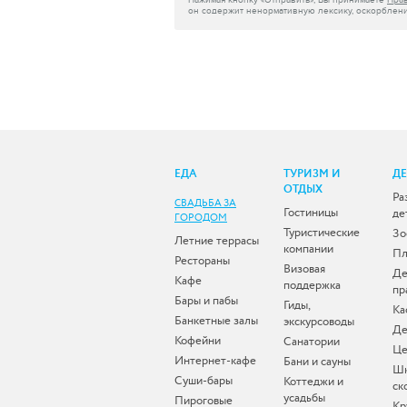
Нажимая кнопку «Отправить», Вы принимаете
Пра
он содержит ненормативную лексику, оскорблени
ЕДА
ТУРИЗМ И
Д
ОТДЫХ
Ра
СВАДЬБА ЗА
Гостиницы
де
ГОРОДОМ
Туристические
Зо
Летние террасы
компании
Пл
Рестораны
Визовая
Де
Кафе
поддержка
пр
Бары и пабы
Гиды,
Ка
Банкетные залы
экскурсоводы
Де
Кофейни
Санатории
Це
Интернет-кафе
Бани и сауны
Ш
Суши-бары
Коттеджи и
ск
усадьбы
Пироговые
Кр