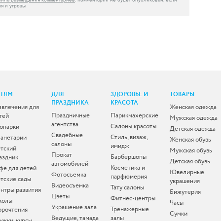
вила размещения комментариев
. Комментарий не будет опубликован, если
я и угрозы
ЕТЯМ
ДЛЯ
ЗДОРОВЬЕ И
ТОВАРЫ
ПРАЗДНИКА
КРАСОТА
звлечения для
Женская одежда
Праздничные
Парикмахерские
тей
Мужская одежда
агентства
Салоны красоты
опарки
Детская одежда
Свадебные
Стиль, визаж,
анетарии
Женская обувь
салоны
имидж
тский
Мужская обувь
Прокат
Барбершопы
аздник
Детская обувь
автомобилей
Косметика и
фе для детей
Ювелирные
Фотосъемка
парфюмерия
тские сады
украшения
Видеосъемка
Тату салоны
нтры развития
Бижутерия
Цветы
Фитнес-центры
колы
Часы
Украшение зала
Тренажерные
орочтения
Сумки
Ведущие, тамада
залы
ужки, курсы