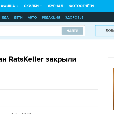
АФИША
СКИДКИ
ЖУРНАЛ
ФОТООТЧЁТЫ
ЕДА
ДЕТИ
АВТО
РЕДАКЦИЯ
ЗДОРОВЬЕ
ДОБ
НАЙТИ
н RatsKeller закрыли