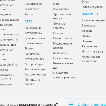
Очки
Фейерверки
Йога
ортивные
Головные уборы
Кейтеринг
Spa-салоны
кции
Торты
Эротический
одленка
МАГАЗИНЫ
массаж
ыковые школы
Торговые центры
АВТО
Соляные
линарные
Аксессуары
Автосалоны
комнаты
олы
Одежда
Автосервисы
Массаж
олы искусств
Обувь
Кузовной ремонт
Стоматологии
олы красоты
Оптики
Шиномонтаж
Медицинские
олы танцев
Антиквариат
центры
Тюнинг
ортивные
Интим-магазины
Больницы
Автомойки
олы
Магазины для
Поликлиники
Автомагазины
колы
кондитеров
Вызов врача на
Авторазборы
олы дизайна
дом
Автоломбарды
-курсы
Психологи и
Автоэкспертиза
дготовка к
психотерапевты
Э и ОГЭ
Помощь на
дороге
тошколы
ашли вашу компанию в каталоге?
Добавить компан