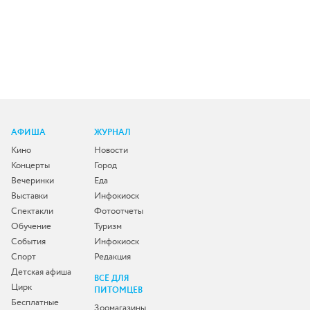
АФИША
ЖУРНАЛ
Кино
Новости
Концерты
Город
Вечеринки
Еда
Выставки
Инфокиоск
Спектакли
Фотоотчеты
Обучение
Туризм
События
Инфокиоск
Спорт
Редакция
Детская афиша
ВСЁ ДЛЯ
Цирк
ПИТОМЦЕВ
Бесплатные
Зоомагазины