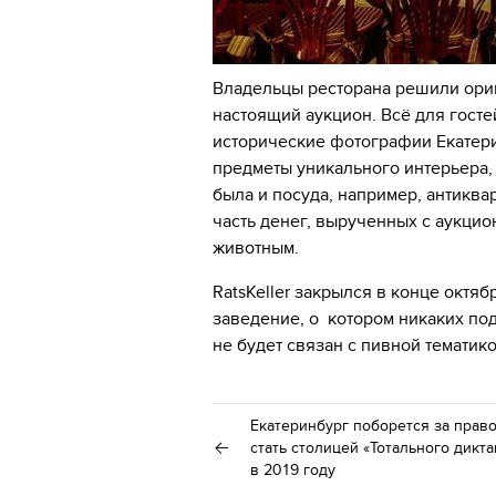
Владельцы ресторана решили ориг
настоящий аукцион. Всё для госте
исторические фотографии Екатерин
предметы уникального интерьера,
была и посуда, например, антикв
часть денег, вырученных с аукци
животным.
RatsKeller закрылся в конце октяб
заведение, о котором никаких под
не будет связан с пивной тематик
Екатеринбург поборется за прав
стать столицей «Тотального дикта
в 2019 году