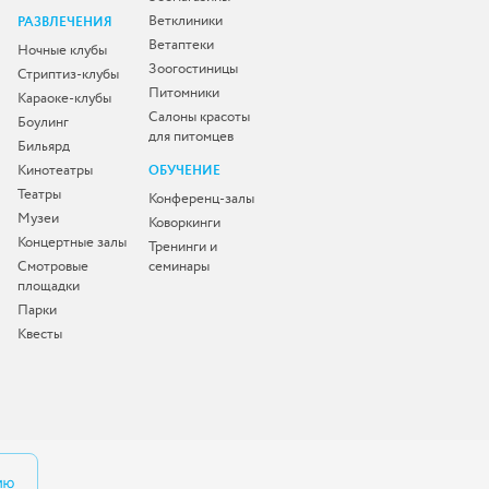
Ветклиники
РАЗВЛЕЧЕНИЯ
Ветаптеки
Ночные клубы
Зоогостиницы
Стриптиз-клубы
Питомники
Караоке-клубы
Салоны красоты
Боулинг
для питомцев
Бильярд
Кинотеатры
ОБУЧЕНИЕ
Театры
Конференц-залы
Музеи
Коворкинги
Концертные залы
Тренинги и
Смотровые
семинары
площадки
Парки
Квесты
ию