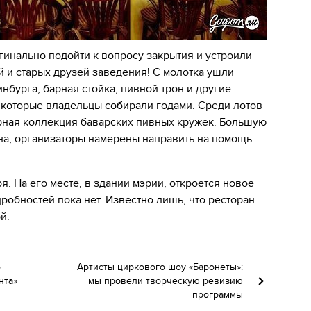
инально подойти к вопросу закрытия и устроили
й и старых друзей заведения! С молотка ушли
бурга, барная стойка, пивной трон и другие
 которые владельцы собирали годами. Среди лотов
арная коллекция баварских пивных кружек. Большую
она, организаторы намерены направить на помощь
ря. На его месте, в здании мэрии, откроется новое
робностей пока нет. Известно лишь, что ресторан
ой.
о
Артисты циркового шоу «Баронеты»:
нта»
мы провели творческую ревизию
программы