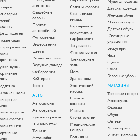
Праздничные
Парикмахерские
тей
Мужская одежда
агентства
Салоны красоты
опарки
Детская одежда
Свадебные
Стиль, визаж,
анетарии
Женская обувь
салоны
имидж
тский
Мужская обувь
Прокат
Барбершопы
аздник
Детская обувь
автомобилей
Косметика и
фе для детей
Ювелирные
Фотосъемка
парфюмерия
тские сады
украшения
Видеосъемка
Тату салоны
нтры развития
Бижутерия
Цветы
Фитнес-центры
колы
Часы
Украшение зала
Тренажерные
орочтения
Сумки
Ведущие, тамада
залы
ужки, курсы
Очки
Фейерверки
Йога
ортивные
Головные уборы
Кейтеринг
Spa-салоны
кции
Торты
Эротический
одленка
МАГАЗИНЫ
массаж
ыковые школы
Торговые центры
АВТО
Соляные
линарные
Аксессуары
Автосалоны
комнаты
олы
Одежда
Автосервисы
Массаж
олы искусств
Обувь
Кузовной ремонт
Стоматологии
олы красоты
Оптики
Шиномонтаж
Медицинские
олы танцев
Антиквариат
центры
Тюнинг
ортивные
Интим-магазины
Больницы
Автомойки
олы