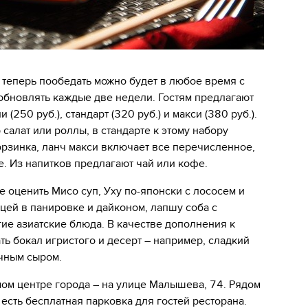
теперь пообедать можно будет в любое время с
обновлять каждые две недели. Гостям предлагают
 (250 руб.), стандарт (320 руб.) и макси (380 руб.).
 салат или роллы, в стандарте к этому набору
орзинка, ланч макси включает все перечисленное,
е. Из напитков предлагают чай или кофе.
е оценить Мисо суп, Уху по-японски с лососем и
рицей в панировке и дайконом, лапшу соба с
гие азиатские блюда. В качестве дополнения к
ь бокал игристого и десерт – например, сладкий
очным сыром.
мом центре города – на улице Малышева, 74. Рядом
есть бесплатная парковка для гостей ресторана.