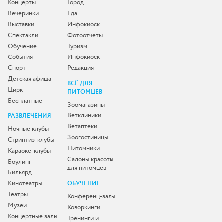
Концерты
Город
Вечеринки
Еда
Выставки
Инфокиоск
Спектакли
Фотоотчеты
Обучение
Туризм
События
Инфокиоск
Спорт
Редакция
Детская афиша
ВСЁ ДЛЯ
Цирк
ПИТОМЦЕВ
Бесплатные
Зоомагазины
Ветклиники
РАЗВЛЕЧЕНИЯ
Ветаптеки
Ночные клубы
Зоогостиницы
Стриптиз-клубы
Питомники
Караоке-клубы
Салоны красоты
Боулинг
для питомцев
Бильярд
Кинотеатры
ОБУЧЕНИЕ
Театры
Конференц-залы
Музеи
Коворкинги
Концертные залы
Тренинги и