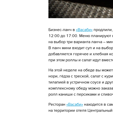
Бизнес-ланч в
«Васаби»
продлили, 
12:00 до 17:00. Меню планируют 
на выбор три варианта ланча – мини
В ланч мини входит суп и на выбор
добавляется горячее и хлебная к
при этом роллы и салат идут вмест
На этой неделе на обеде вы может
нори, гёдза с треской, салат с ку
тилапией в устричном соусе и дру
комплексному обеду можно заказат
ролл каниши с персиками и слив
Ресторан
«Васаби»
находится в са
на территории отеля Центральный 