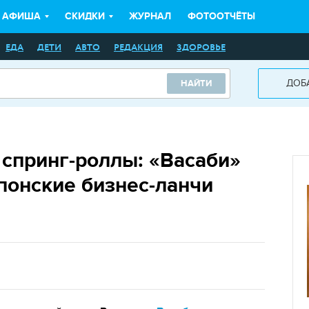
АФИША
СКИДКИ
ЖУРНАЛ
ФОТООТЧЁТЫ
ЕДА
ДЕТИ
АВТО
РЕДАКЦИЯ
ЗДОРОВЬЕ
ДОБ
НАЙТИ
и спринг-роллы: «Васаби»
понские бизнес-ланчи