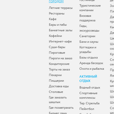
Гостиницы
де
ГОРОДОМ
Туристические
Зо
Летние террасы
компании
Пл
Рестораны
Визовая
Де
Кафе
поддержка
пр
Бары и пабы
Гиды,
Ка
Банкетные залы
экскурсоводы
Де
Кофейни
Санатории
Це
Интернет-кафе
Бани и сауны
Ш
Суши-бары
Коттеджи и
ск
усадьбы
Пироговые
Кр
Базы отдыха
Пироги на заказ
Сп
Аренда беседок
Кондитерские
се
Охота и рыбалка
Торты на заказ
Пр
Пекарни
Яз
АКТИВНЫЙ
Пиццерии
ОТДЫХ
Ку
шк
Доставка еды
Водный отдых
Шк
Столовые
Спортивные
Шк
Где заказать
комплексы
шашлык
Шк
Тир. Стрельба
Где позавтракать
Сп
Пейнтбол
шк
Бизнес ланч