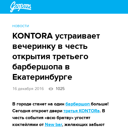
НОВОСТИ
KONTORA устраивает
вечеринку в честь
открытия третьего
барбершопа в
Екатеринбурге
16 декабря 2016
1025
В городе станет на один
барбершоп
больше!
Сегодня откроет двери
третья KONTORа
. В
честь события «всю братву» угостят
коктейлями от
New bar
, желающих забьют