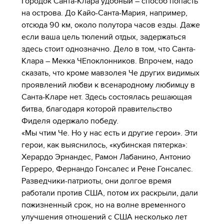
Городок Санта-Клара удобный – способ попасть
на острова. До Кайо-Санта-Мария, например,
отсюда 90 км, около полутора часов езды. Даже
если ваша цель тюлений отдых, задержаться
здесь стоит однозначно. Дело в том, что Санта-
Клара – Мекка ЧЕпоклонников. Впрочем, надо
сказать, что кроме мавзолея Че других видимых
проявлений любви к всенародному любимцу в
Санта-Кларе нет. Здесь состоялась решающая
битва, благодаря которой правительство
Фиделя одержало победу.
«Мы чтим Че. Но у нас есть и другие герои». Эти
герои, как выяснилось, «кубинская пятерка»:
Херардо Эрнандес, Рамон Лабанино, Антонио
Герреро, Фернандо Гонсалес и Рене Гонсалес.
Разведчики-патриоты, они долгое время
работали против США, потом их раскрыли, дали
пожизненный срок, но на волне временного
улучшения отношений с США несколько лет