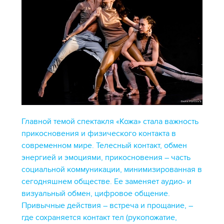
Главной темой спектакля «Кожа» стала важность
прикосновения и физического контакта в
современном мире. Телесный контакт, обмен
энергией и эмоциями, прикосновения – часть
социальной коммуникации, минимизированная в
сегодняшнем обществе. Ее заменяет аудио- и
визуальный обмен, цифровое общение.
Привычные действия – встреча и прощание, –
где сохраняется контакт тел (рукопожатие,