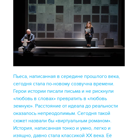
Пьеса, написанная в середине прошлого века,
сегодня стала по-новому созвучна времени.
Герои истории писали письма и не рискнули
«любовь в словах» превратить в «любовь
земную». Расстояние от идеала до реальности
оказалось непреодолимым. Сегодня такой
сюжет назвали бы «виртуальным романом».
История, написанная тонко и умно, легко и
изящно, давно стала классикой XX века. Её