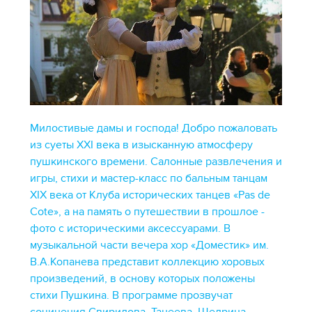
Милостивые дамы и господа! Добро пожаловать
из суеты XXI века в изысканную атмосферу
пушкинского времени. Салонные развлечения и
игры, стихи и мастер-класс по бальным танцам
XIX века от Клуба исторических танцев «Pas de
Cote», а на память о путешествии в прошлое -
фото с историческими аксессуарами. В
музыкальной части вечера хор «Доместик» им.
В.А.Копанева представит коллекцию хоровых
произведений, в основу которых положены
стихи Пушкина. В программе прозвучат
сочинения Свиридова, Танеева, Щедрина,