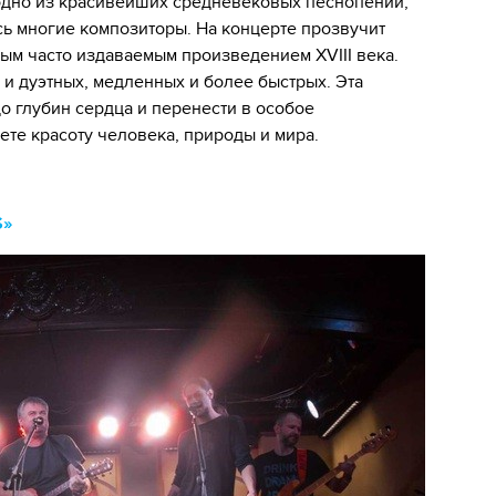
- одно из красивейших средневековых песнопений,
ь многие композиторы. На концерте прозвучит
ым часто издаваемым произведением XVIII века.
х и дуэтных, медленных и более быстрых. Эта
о глубин сердца и перенести в особое
оете красоту человека, природы и мира.
S»