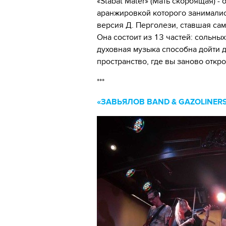
«Stabat Mater» (Мать скорбящая) 
аранжировкой которого занималис
версия Д. Перголези, ставшая сам
Она состоит из 13 частей: сольны
духовная музыка способна дойти д
пространство, где вы заново откр
***
«ЗАВЬЯЛОВ BAND & GAZOLINER