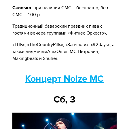
Сколько
: при наличии СМС – бесплатно, без
СМС – 100 р
Традиционный баварский праздник пива с
гостями вечера группами «Фитнес Оркестр»,
«ТПБ», «TheCountryPills», «Запчасти», «92days», а
также диджеямиAlexOmer, MC Петрович,
Makingbeats и Shuher.
Концерт Noize MC
Сб, 3