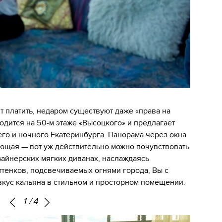
т платить, недаром существуют даже «права на
одится на 50-м этаже «Высоцкого» и предлагает
го и ночного Екатеринбурга. Панорама через окна
ающая — вот уж действительно можно почувствовать
зайнерских мягких диванах, наслаждаясь
ттенков, подсвечиваемых огнями города, Вы с
вкус кальяна в стильном и просторном помещении.
1
/
4