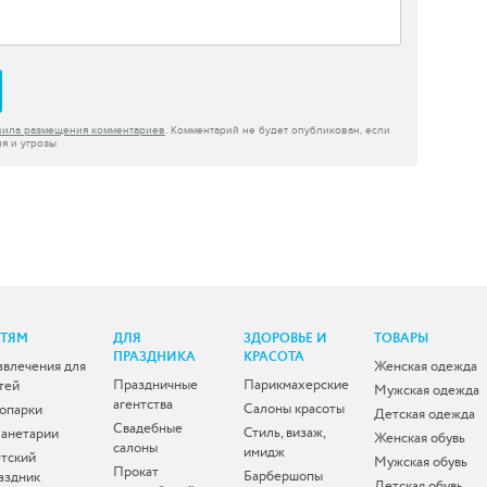
вила размещения комментариев
. Комментарий не будет опубликован, если
я и угрозы
ЕТЯМ
ДЛЯ
ЗДОРОВЬЕ И
ТОВАРЫ
ПРАЗДНИКА
КРАСОТА
звлечения для
Женская одежда
Праздничные
Парикмахерские
тей
Мужская одежда
агентства
Салоны красоты
опарки
Детская одежда
Свадебные
Стиль, визаж,
анетарии
Женская обувь
салоны
имидж
тский
Мужская обувь
Прокат
Барбершопы
аздник
Детская обувь