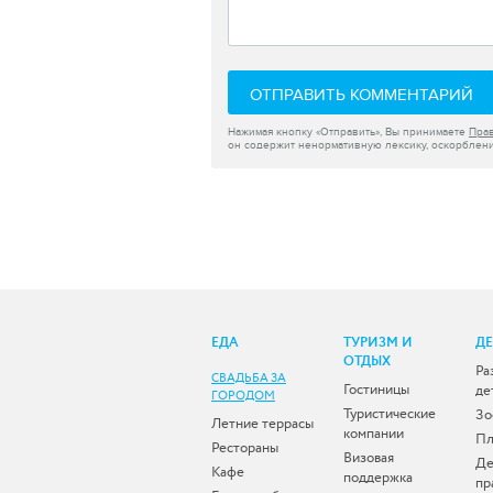
ОТПРАВИТЬ КОММЕНТАРИЙ
Нажимая кнопку «Отправить», Вы принимаете
Пра
он содержит ненормативную лексику, оскорблени
ЕДА
ТУРИЗМ И
Д
ОТДЫХ
Ра
СВАДЬБА ЗА
Гостиницы
де
ГОРОДОМ
Туристические
Зо
Летние террасы
компании
Пл
Рестораны
Визовая
Де
Кафе
поддержка
пр