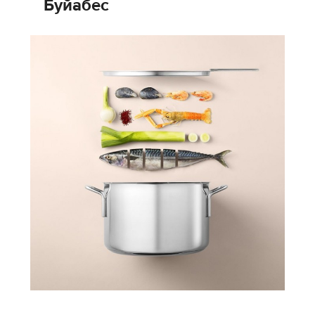
Буйабес