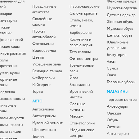
звлечения для
Женская одежда
Праздничные
Парикмахерские
тей
Мужская одежда
агентства
Салоны красоты
опарки
Детская одежда
Свадебные
Стиль, визаж,
анетарии
Женская обувь
салоны
имидж
тский
Мужская обувь
Прокат
Барбершопы
аздник
Детская обувь
автомобилей
Косметика и
фе для детей
Ювелирные
Фотосъемка
парфюмерия
тские сады
украшения
Видеосъемка
Тату салоны
нтры развития
Бижутерия
Цветы
Фитнес-центры
колы
Часы
Украшение зала
Тренажерные
орочтения
Сумки
Ведущие, тамада
залы
ужки, курсы
Очки
Фейерверки
Йога
ортивные
Головные уборы
Кейтеринг
Spa-салоны
кции
Торты
Эротический
одленка
МАГАЗИНЫ
массаж
ыковые школы
Торговые центры
АВТО
Соляные
линарные
Аксессуары
Автосалоны
комнаты
олы
Одежда
Автосервисы
Массаж
олы искусств
Обувь
Кузовной ремонт
Стоматологии
олы красоты
Оптики
Шиномонтаж
Медицинские
олы танцев
Антиквариат
центры
Тюнинг
ортивные