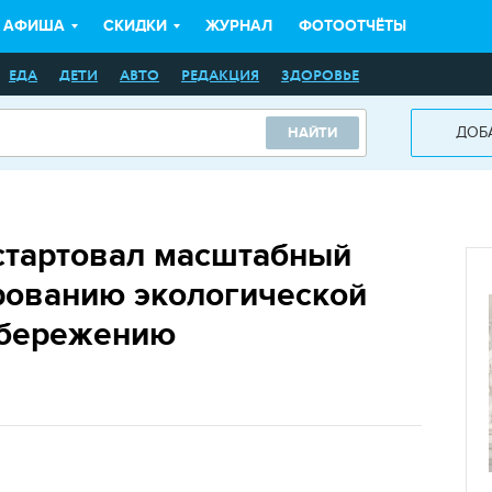
АФИША
СКИДКИ
ЖУРНАЛ
ФОТООТЧЁТЫ
ЕДА
ДЕТИ
АВТО
РЕДАКЦИЯ
ЗДОРОВЬЕ
ДОБ
НАЙТИ
стартовал масштабный
рованию экологической
сбережению