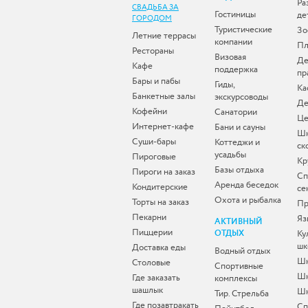
Ра
СВАДЬБА ЗА
Гостиницы
де
ГОРОДОМ
Туристические
Зо
Летние террасы
компании
Пл
Рестораны
Визовая
Де
Кафе
поддержка
пр
Бары и пабы
Гиды,
Ка
Банкетные залы
экскурсоводы
Де
Кофейни
Санатории
Це
Интернет-кафе
Бани и сауны
Ш
Суши-бары
Коттеджи и
ск
усадьбы
Пироговые
Кр
Базы отдыха
Пироги на заказ
Сп
Аренда беседок
Кондитерские
се
Охота и рыбалка
Торты на заказ
Пр
Пекарни
Яз
АКТИВНЫЙ
Пиццерии
ОТДЫХ
Ку
шк
Доставка еды
Водный отдых
Шк
Столовые
Спортивные
Шк
Где заказать
комплексы
шашлык
Шк
Тир. Стрельба
Где позавтракать
Сп