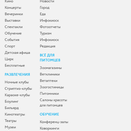
Кино
Новости
Концерты
Город
Вечеринки
Еда
Выставки
Инфокиоск
Спектакли
Фотоотчеты
Обучение
Туризм
События
Инфокиоск
Спорт
Редакция
Детская афиша
ВСЁ ДЛЯ
Цирк
ПИТОМЦЕВ
Бесплатные
Зоомагазины
Ветклиники
РАЗВЛЕЧЕНИЯ
Ветаптеки
Ночные клубы
Зоогостиницы
Стриптиз-клубы
Питомники
Караоке-клубы
Салоны красоты
Боулинг
для питомцев
Бильярд
Кинотеатры
ОБУЧЕНИЕ
Театры
Конференц-залы
Музеи
Коворкинги