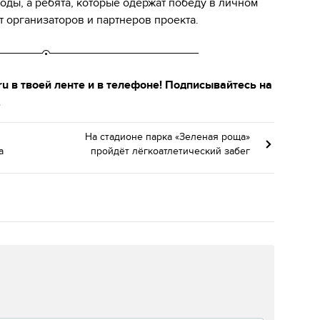
ды, а ребята, которые одержат победу в личном
т организаторов и партнеров проекта.
u в твоей ленте и в телефоне! Подписывайтесь на
.
На стадионе парка «Зеленая роща»
а
пройдёт лёгкоатлетический забег