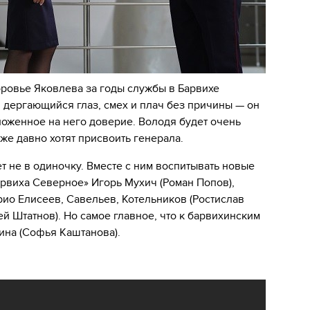
оровье Яковлева за годы службы в Барвихе
 дергающийся глаз, смех и плач без причины — он
ложенное на него доверие. Володя будет очень
уже давно хотят присвоить генерала.
т не в одиночку. Вместе с ним воспитывать новые
рвиха Северное» Игорь Мухич (Роман Попов),
рио Елисеев, Савельев, Котельников (Ростислав
й Штатнов). Но самое главное, что к барвихинским
ина (Софья Каштанова).