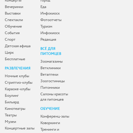
Концерты
Город
Вечеринки
Еда
Выставки
Инфокиоск
Спектакли
Фотоотчеты
Обучение
Туризм
События
Инфокиоск
Спорт
Редакция
Детская афиша
ВСЁ ДЛЯ
Цирк
ПИТОМЦЕВ
Бесплатные
Зоомагазины
Ветклиники
РАЗВЛЕЧЕНИЯ
Ветаптеки
Ночные клубы
Зоогостиницы
Стриптиз-клубы
Питомники
Караоке-клубы
Салоны красоты
Боулинг
для питомцев
Бильярд
Кинотеатры
ОБУЧЕНИЕ
Театры
Конференц-залы
Музеи
Коворкинги
Концертные залы
Тренинги и