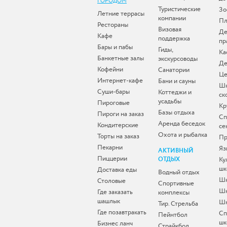
ГОРОДОМ
Туристические
Зо
Летние террасы
компании
Пл
Рестораны
Визовая
Де
Кафе
поддержка
пр
Бары и пабы
Гиды,
Ка
Банкетные залы
экскурсоводы
Де
Кофейни
Санатории
Це
Интернет-кафе
Бани и сауны
Ш
Суши-бары
Коттеджи и
ск
усадьбы
Пироговые
Кр
Базы отдыха
Пироги на заказ
Сп
Аренда беседок
Кондитерские
се
Охота и рыбалка
Торты на заказ
Пр
Пекарни
Яз
АКТИВНЫЙ
Пиццерии
ОТДЫХ
Ку
шк
Доставка еды
Водный отдых
Шк
Столовые
Спортивные
Шк
Где заказать
комплексы
шашлык
Шк
Тир. Стрельба
Где позавтракать
Сп
Пейнтбол
шк
Бизнес ланч
Страйкбол