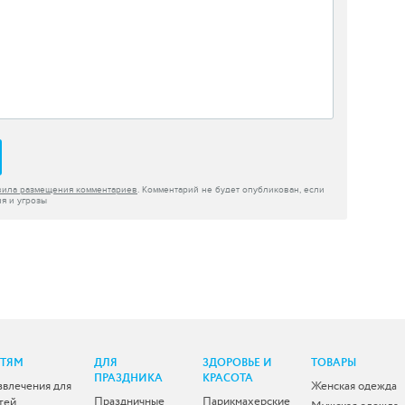
вила размещения комментариев
. Комментарий не будет опубликован, если
я и угрозы
ЕТЯМ
ДЛЯ
ЗДОРОВЬЕ И
ТОВАРЫ
ПРАЗДНИКА
КРАСОТА
звлечения для
Женская одежда
Праздничные
Парикмахерские
тей