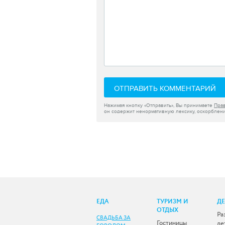
ОТПРАВИТЬ КОММЕНТАРИЙ
Нажимая кнопку «Отправить», Вы принимаете
Пра
он содержит ненормативную лексику, оскорблени
ЕДА
ТУРИЗМ И
Д
ОТДЫХ
Ра
СВАДЬБА ЗА
Гостиницы
де