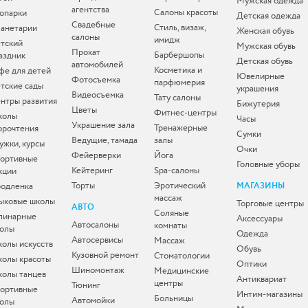
Мужская одежда
агентства
Салоны красоты
опарки
Детская одежда
Свадебные
Стиль, визаж,
анетарии
Женская обувь
салоны
имидж
тский
Мужская обувь
Прокат
Барбершопы
аздник
Детская обувь
автомобилей
Косметика и
фе для детей
Ювелирные
Фотосъемка
парфюмерия
тские сады
украшения
Видеосъемка
Тату салоны
нтры развития
Бижутерия
Цветы
Фитнес-центры
колы
Часы
Украшение зала
Тренажерные
орочтения
Сумки
Ведущие, тамада
залы
ужки, курсы
Очки
Фейерверки
Йога
ортивные
Головные уборы
Кейтеринг
Spa-салоны
кции
Торты
Эротический
одленка
МАГАЗИНЫ
массаж
ыковые школы
Торговые центры
АВТО
Соляные
линарные
Аксессуары
Автосалоны
комнаты
олы
Одежда
Автосервисы
Массаж
олы искусств
Обувь
Кузовной ремонт
Стоматологии
олы красоты
Оптики
Шиномонтаж
Медицинские
олы танцев
Антиквариат
центры
Тюнинг
ортивные
Интим-магазины
Больницы
Автомойки
олы