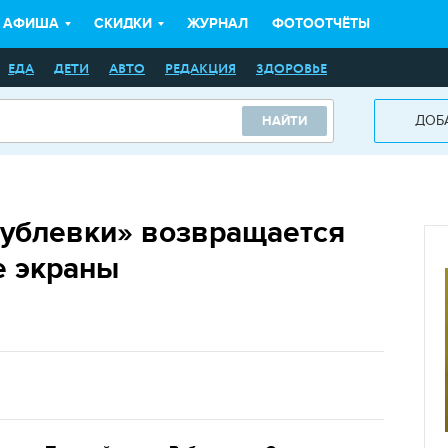
АФИША
СКИДКИ
ЖУРНАЛ
ФОТООТЧЁТЫ
ЕДА
ДЕТИ
АВТО
РЕДАКЦИЯ
ЗДОРОВЬЕ
ДОБ
НАЙТИ
Рублевки» возвращается
е экраны