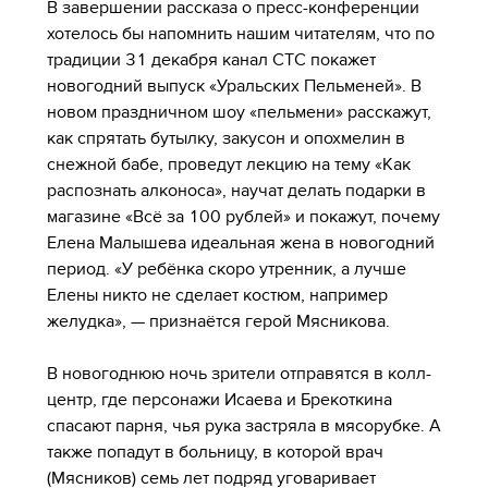
В завершении рассказа о пресс-конференции
хотелось бы напомнить нашим читателям, что по
традиции 31 декабря канал СТС покажет
новогодний выпуск «Уральских Пельменей». В
новом праздничном шоу «пельмени» расскажут,
как спрятать бутылку, закусон и опохмелин в
снежной бабе, проведут лекцию на тему «Как
распознать алконоса», научат делать подарки в
магазине «Всё за 100 рублей» и покажут, почему
Елена Малышева идеальная жена в новогодний
период. «У ребёнка скоро утренник, а лучше
Елены никто не сделает костюм, например
желудка», — признаётся герой Мясникова.
В новогоднюю ночь зрители отправятся в колл-
центр, где персонажи Исаева и Брекоткина
спасают парня, чья рука застряла в мясорубке. А
также попадут в больницу, в которой врач
(Мясников) семь лет подряд уговаривает