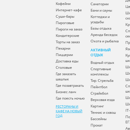
Де
Кофейни
Санатории
Це
Интернет-кафе
Бани и сауны
Ш
Суши-бары
Коттеджи и
ск
усадьбы
Пироговые
Кр
Базы отдыха
Пироги на заказ
Сп
Аренда беседок
Кондитерские
се
Охота и рыбалка
Торты на заказ
Пр
Пекарни
Яз
АКТИВНЫЙ
Пиццерии
ОТДЫХ
Ку
шк
Доставка еды
Водный отдых
Шк
Столовые
Спортивные
Шк
Где заказать
комплексы
шашлык
Шк
Тир. Стрельба
Где позавтракать
Сп
Пейнтбол
шк
Бизнес ланч
Страйкбол
Ш
Где поесть ночью
Верховая езда
Шк
Картинг
РЕСТОРАНЫ И
IT
КАФЕ НА НОВЫЙ
Теннис и сквош
ГОД
По
Бассейны
ЕГ
Прокат
Ав