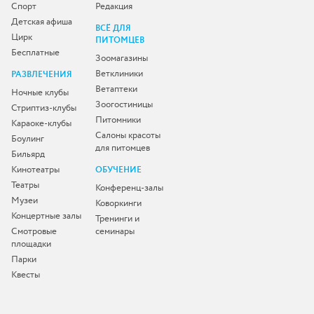
Спорт
Редакция
Детская афиша
ВСЁ ДЛЯ
Цирк
ПИТОМЦЕВ
Бесплатные
Зоомагазины
Ветклиники
РАЗВЛЕЧЕНИЯ
Ветаптеки
Ночные клубы
Зоогостиницы
Стриптиз-клубы
Питомники
Караоке-клубы
Салоны красоты
Боулинг
для питомцев
Бильярд
Кинотеатры
ОБУЧЕНИЕ
Театры
Конференц-залы
Музеи
Коворкинги
Концертные залы
Тренинги и
Смотровые
семинары
площадки
Парки
Квесты