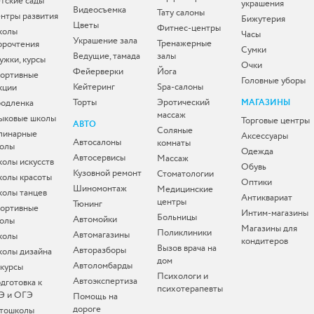
тские сады
украшения
Видеосъемка
Тату салоны
нтры развития
Бижутерия
Цветы
Фитнес-центры
колы
Часы
Украшение зала
Тренажерные
орочтения
Сумки
Ведущие, тамада
залы
ужки, курсы
Очки
Фейерверки
Йога
ортивные
Головные уборы
Кейтеринг
Spa-салоны
кции
Торты
Эротический
одленка
МАГАЗИНЫ
массаж
ыковые школы
Торговые центры
АВТО
Соляные
линарные
Аксессуары
Автосалоны
комнаты
олы
Одежда
Автосервисы
Массаж
олы искусств
Обувь
Кузовной ремонт
Стоматологии
олы красоты
Оптики
Шиномонтаж
Медицинские
олы танцев
Антиквариат
центры
Тюнинг
ортивные
Интим-магазины
Больницы
Автомойки
олы
Магазины для
Поликлиники
Автомагазины
колы
кондитеров
Вызов врача на
Авторазборы
олы дизайна
дом
Автоломбарды
-курсы
Психологи и
Автоэкспертиза
дготовка к
психотерапевты
Э и ОГЭ
Помощь на
дороге
тошколы