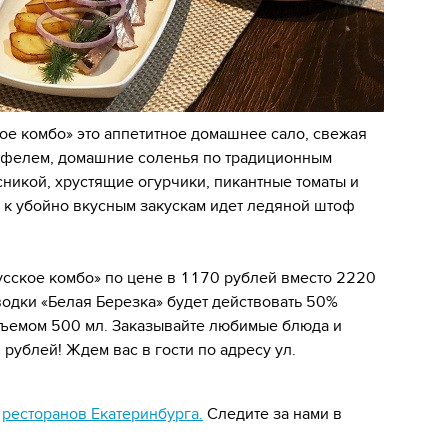
е комбо» это аппетитное домашнее сало, свежая
тофелем, домашние соленья по традиционным
сникой, хрустящие огурчики, пикантные томаты и
е к убойно вкусным закускам идет ледяной штоф
усское комбо» по цене в 1170 рублей вместо 2220
водки «Белая Березка» будет действовать 50%
объемом 500 мл. Заказывайте любимые блюда и
 рублей! Ждем вас в гости по адресу ул.
я
ресторанов Екатеринбурга.
Следите за нами в