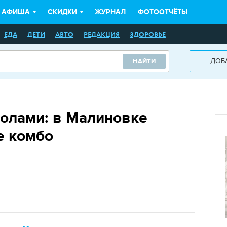
АФИША
СКИДКИ
ЖУРНАЛ
ФОТООТЧЁТЫ
ЕДА
ДЕТИ
АВТО
РЕДАКЦИЯ
ЗДОРОВЬЕ
ДОБ
НАЙТИ
солами: в Малиновке
е комбо