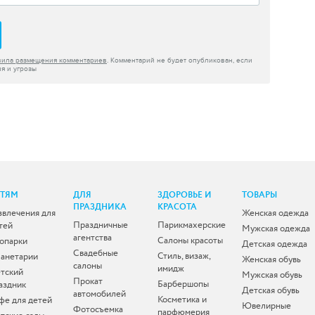
вила размещения комментариев
. Комментарий не будет опубликован, если
я и угрозы
ЕТЯМ
ДЛЯ
ЗДОРОВЬЕ И
ТОВАРЫ
ПРАЗДНИКА
КРАСОТА
звлечения для
Женская одежда
Праздничные
Парикмахерские
тей
Мужская одежда
агентства
Салоны красоты
опарки
Детская одежда
Свадебные
Стиль, визаж,
анетарии
Женская обувь
салоны
имидж
тский
Мужская обувь
Прокат
Барбершопы
аздник
Детская обувь
автомобилей
Косметика и
фе для детей
Ювелирные
Фотосъемка
парфюмерия