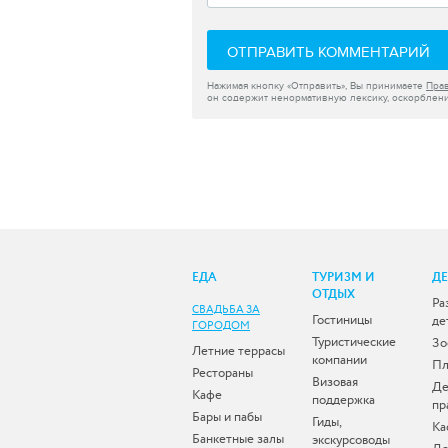
ОТПРАВИТЬ КОММЕНТАРИЙ
Нажимая кнопку «Отправить», Вы принимаете
Пра
он содержит ненормативную лексику, оскорблени
ЕДА
ТУРИЗМ И
Д
ОТДЫХ
Ра
СВАДЬБА ЗА
Гостиницы
де
ГОРОДОМ
Туристические
Зо
Летние террасы
компании
Пл
Рестораны
Визовая
Де
Кафе
поддержка
пр
Бары и пабы
Гиды,
Ка
Банкетные залы
экскурсоводы