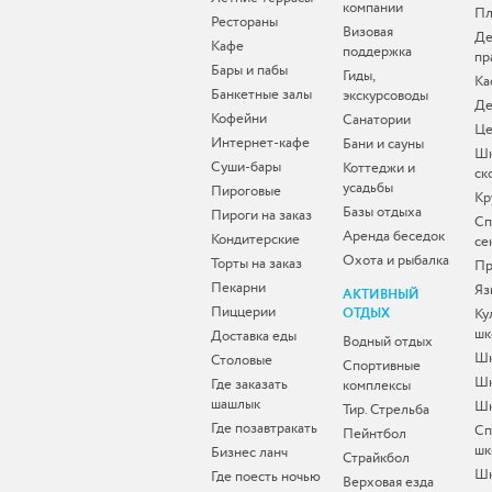
компании
Пл
Рестораны
Визовая
Де
Кафе
поддержка
пр
Бары и пабы
Гиды,
Ка
Банкетные залы
экскурсоводы
Де
Кофейни
Санатории
Це
Интернет-кафе
Бани и сауны
Ш
Суши-бары
Коттеджи и
ск
усадьбы
Пироговые
Кр
Базы отдыха
Пироги на заказ
Сп
Аренда беседок
Кондитерские
се
Охота и рыбалка
Торты на заказ
Пр
Пекарни
Яз
АКТИВНЫЙ
Пиццерии
ОТДЫХ
Ку
шк
Доставка еды
Водный отдых
Шк
Столовые
Спортивные
Шк
Где заказать
комплексы
шашлык
Шк
Тир. Стрельба
Где позавтракать
Сп
Пейнтбол
шк
Бизнес ланч
Страйкбол
Ш
Где поесть ночью
Верховая езда