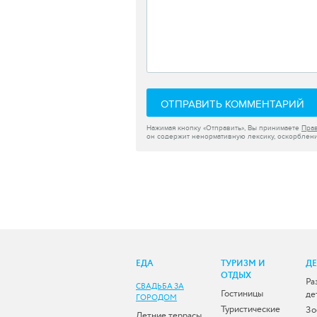
ОТПРАВИТЬ КОММЕНТАРИЙ
Нажимая кнопку «Отправить», Вы принимаете
Пра
он содержит ненормативную лексику, оскорблени
ЕДА
ТУРИЗМ И
Д
ОТДЫХ
Ра
СВАДЬБА ЗА
Гостиницы
де
ГОРОДОМ
Туристические
Зо
Летние террасы