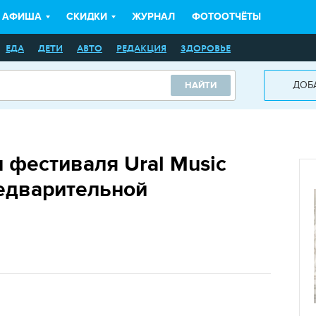
АФИША
СКИДКИ
ЖУРНАЛ
ФОТООТЧЁТЫ
ЕДА
ДЕТИ
АВТО
РЕДАКЦИЯ
ЗДОРОВЬЕ
ДОБ
НАЙТИ
 фестиваля Ural Music
редварительной