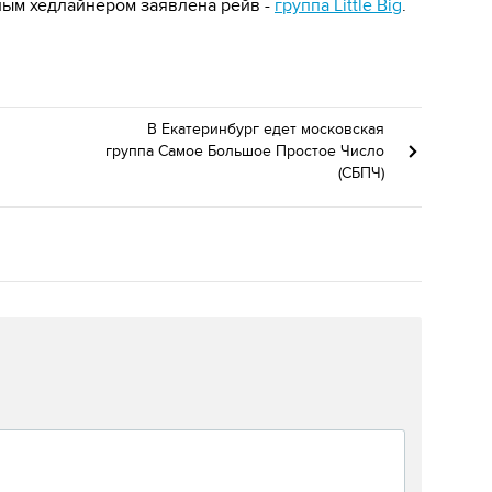
вным хедлайнером заявлена рейв -
группа Little Big
.
В Екатеринбург едет московская
группа Самое Большое Простое Число
(СБПЧ)