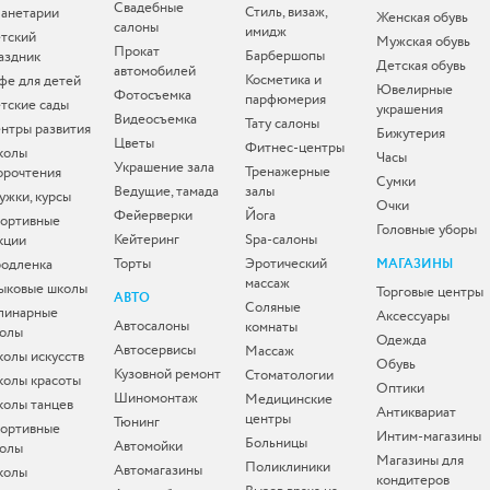
Свадебные
Стиль, визаж,
анетарии
Женская обувь
салоны
имидж
тский
Мужская обувь
Прокат
Барбершопы
аздник
Детская обувь
автомобилей
Косметика и
фе для детей
Ювелирные
Фотосъемка
парфюмерия
тские сады
украшения
Видеосъемка
Тату салоны
нтры развития
Бижутерия
Цветы
Фитнес-центры
колы
Часы
Украшение зала
Тренажерные
орочтения
Сумки
Ведущие, тамада
залы
ужки, курсы
Очки
Фейерверки
Йога
ортивные
Головные уборы
Кейтеринг
Spa-салоны
кции
Торты
Эротический
одленка
МАГАЗИНЫ
массаж
ыковые школы
Торговые центры
АВТО
Соляные
линарные
Аксессуары
Автосалоны
комнаты
олы
Одежда
Автосервисы
Массаж
олы искусств
Обувь
Кузовной ремонт
Стоматологии
олы красоты
Оптики
Шиномонтаж
Медицинские
олы танцев
Антиквариат
центры
Тюнинг
ортивные
Интим-магазины
Больницы
Автомойки
олы
Магазины для
Поликлиники
Автомагазины
колы
кондитеров