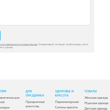
вила размещения комментариев
. Комментарий не будет опубликован, если
я и угрозы
ЕТЯМ
ДЛЯ
ЗДОРОВЬЕ И
ТОВАРЫ
ПРАЗДНИКА
КРАСОТА
звлечения для
Женская одежда
Праздничные
Парикмахерские
тей
Мужская одежда
агентства
Салоны красоты
опарки
Детская одежда