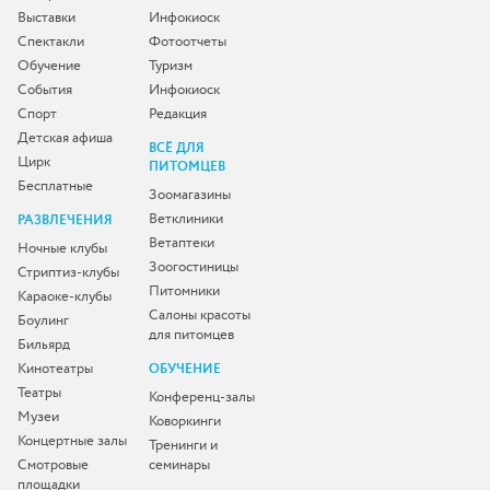
Выставки
Инфокиоск
Спектакли
Фотоотчеты
Обучение
Туризм
События
Инфокиоск
Спорт
Редакция
Детская афиша
ВСЁ ДЛЯ
Цирк
ПИТОМЦЕВ
Бесплатные
Зоомагазины
Ветклиники
РАЗВЛЕЧЕНИЯ
Ветаптеки
Ночные клубы
Зоогостиницы
Стриптиз-клубы
Питомники
Караоке-клубы
Салоны красоты
Боулинг
для питомцев
Бильярд
Кинотеатры
ОБУЧЕНИЕ
Театры
Конференц-залы
Музеи
Коворкинги
Концертные залы
Тренинги и
Смотровые
семинары
площадки