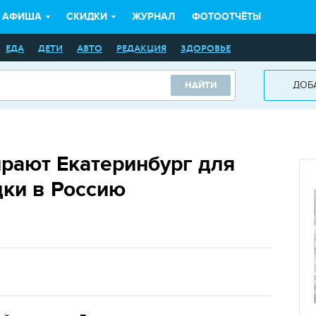
АФИША
СКИДКИ
ЖУРНАЛ
ФОТООТЧЁТЫ
ЕДА
ДЕТИ
АВТО
РЕДАКЦИЯ
ЗДОРОВЬЕ
ДОБ
НАЙТИ
рают Екатеринбург для
дки в Россию