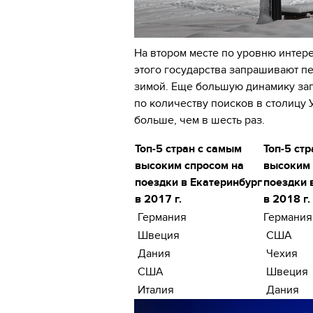
На втором месте по уровню интер
этого государства запрашивают пе
зимой. Еще большую динамику зап
по количеству поисков в столицу
больше, чем в шесть раз.
Топ-5 стран с самым
Топ-5 ст
высоким спросом на
высоким 
поездки в Екатеринбург
поездки 
в 2017 г.
в 2018 г.
Германия
Германия
Швеция
США
Дания
Чехия
США
Швеция
Италия
Дания