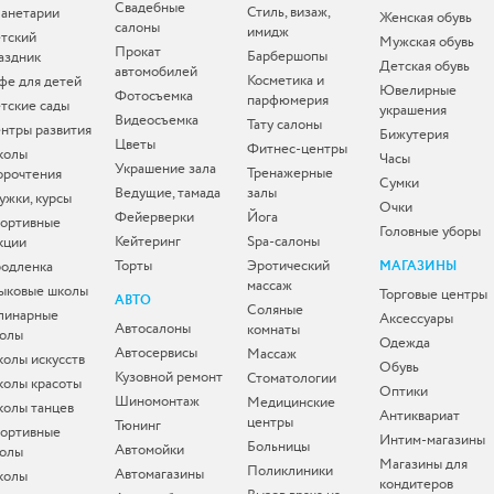
Свадебные
Стиль, визаж,
анетарии
Женская обувь
салоны
имидж
тский
Мужская обувь
Прокат
Барбершопы
аздник
Детская обувь
автомобилей
Косметика и
фе для детей
Ювелирные
Фотосъемка
парфюмерия
тские сады
украшения
Видеосъемка
Тату салоны
нтры развития
Бижутерия
Цветы
Фитнес-центры
колы
Часы
Украшение зала
Тренажерные
орочтения
Сумки
Ведущие, тамада
залы
ужки, курсы
Очки
Фейерверки
Йога
ортивные
Головные уборы
Кейтеринг
Spa-салоны
кции
Торты
Эротический
одленка
МАГАЗИНЫ
массаж
ыковые школы
Торговые центры
АВТО
Соляные
линарные
Аксессуары
Автосалоны
комнаты
олы
Одежда
Автосервисы
Массаж
олы искусств
Обувь
Кузовной ремонт
Стоматологии
олы красоты
Оптики
Шиномонтаж
Медицинские
олы танцев
Антиквариат
центры
Тюнинг
ортивные
Интим-магазины
Больницы
Автомойки
олы
Магазины для
Поликлиники
Автомагазины
колы
кондитеров