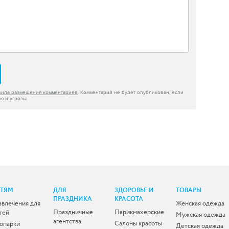
вила размещения комментариев
. Комментарий не будет опубликован, если
я и угрозы
ЕТЯМ
ДЛЯ
ЗДОРОВЬЕ И
ТОВАРЫ
ПРАЗДНИКА
КРАСОТА
звлечения для
Женская одежда
Праздничные
Парикмахерские
тей
Мужская одежда
агентства
Салоны красоты
опарки
Детская одежда