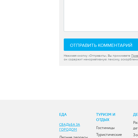
ОТПРАВИТЬ КОММЕНТАРИЙ
Нажимая кнопку «Отправить», Вы принимаете
Пра
он содержит ненормативную лексику, оскорблени
ЕДА
ТУРИЗМ И
Д
ОТДЫХ
Ра
СВАДЬБА ЗА
Гостиницы
де
ГОРОДОМ
Туристические
Зо
Летние террасы