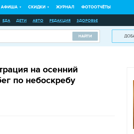
АФИША
СКИДКИ
ЖУРНАЛ
ФОТООТЧЁТЫ
ЕДА
ДЕТИ
АВТО
РЕДАКЦИЯ
ЗДОРОВЬЕ
ДОБ
НАЙТИ
трация на осенний
ег по небоскребу