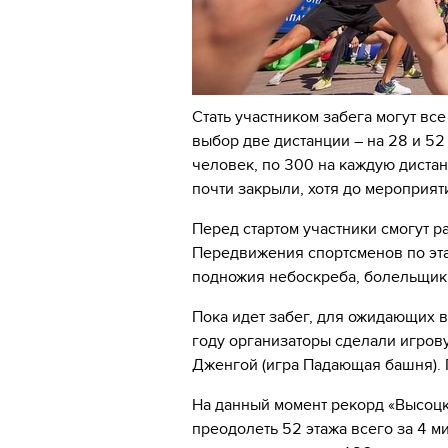
Стать участником забега могут все
выбор две дистанции – на 28 и 52
человек, по 300 на каждую диста
почти закрыли, хотя до мероприят
Перед стартом участники смогут ра
Передвижения спортсменов по эта
подножия небоскреба, болельщики
Пока идет забег, для ожидающих 
году организаторы сделали игров
Дженгой (игра Падающая башня).
На данный момент рекорд «Высоцк
преодолеть 52 этажа всего за 4 м