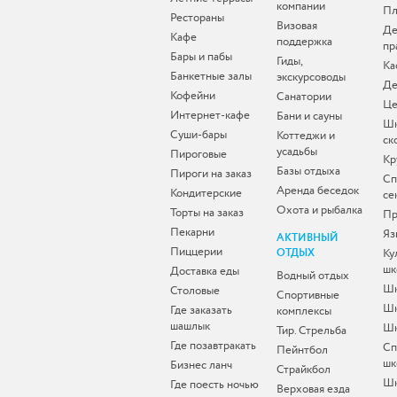
компании
Пл
Рестораны
Визовая
Де
Кафе
поддержка
пр
Бары и пабы
Гиды,
Ка
Банкетные залы
экскурсоводы
Де
Кофейни
Санатории
Це
Интернет-кафе
Бани и сауны
Ш
Суши-бары
Коттеджи и
ск
усадьбы
Пироговые
Кр
Базы отдыха
Пироги на заказ
Сп
Аренда беседок
Кондитерские
се
Охота и рыбалка
Торты на заказ
Пр
Пекарни
Яз
АКТИВНЫЙ
Пиццерии
ОТДЫХ
Ку
шк
Доставка еды
Водный отдых
Шк
Столовые
Спортивные
Шк
Где заказать
комплексы
шашлык
Шк
Тир. Стрельба
Где позавтракать
Сп
Пейнтбол
шк
Бизнес ланч
Страйкбол
Ш
Где поесть ночью
Верховая езда