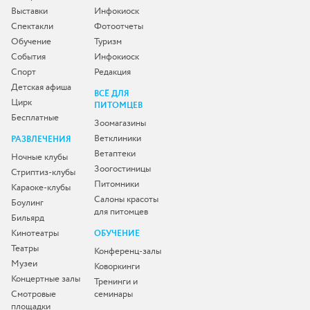
Выставки
Инфокиоск
Спектакли
Фотоотчеты
Обучение
Туризм
События
Инфокиоск
Спорт
Редакция
Детская афиша
ВСЁ ДЛЯ
Цирк
ПИТОМЦЕВ
Бесплатные
Зоомагазины
Ветклиники
РАЗВЛЕЧЕНИЯ
Ветаптеки
Ночные клубы
Зоогостиницы
Стриптиз-клубы
Питомники
Караоке-клубы
Салоны красоты
Боулинг
для питомцев
Бильярд
Кинотеатры
ОБУЧЕНИЕ
Театры
Конференц-залы
Музеи
Коворкинги
Концертные залы
Тренинги и
Смотровые
семинары
площадки