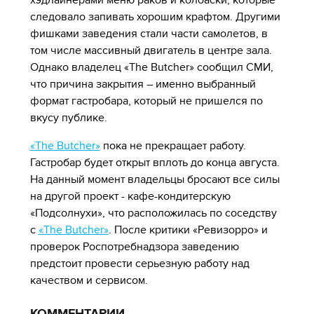
хэдлайнерами меню раков и колбаски, которые
следовало запивать хорошим крафтом. Другими
фишками заведения стали части самолетов, в
том числе массивный двигатель в центре зала.
Однако владелец «The Butcher» сообщил СМИ,
что причина закрытия – именно выбранный
формат гастробара, который не пришелся по
вкусу публике.
«The Butcher»
пока не прекращает работу.
Гастробар будет открыт вплоть до конца августа.
На данный момент владельцы бросают все силы
на другой проект - кафе-кондитерскую
«Подсолнухи», что расположилась по соседству
с
«The Butcher»
. После критики «Ревизорро» и
проверок Роспотребнадзора заведению
предстоит провести серьезную работу над
качеством и сервисом.