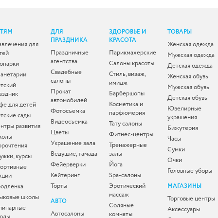
ЕТЯМ
ДЛЯ
ЗДОРОВЬЕ И
ТОВАРЫ
ПРАЗДНИКА
КРАСОТА
звлечения для
Женская одежда
Праздничные
Парикмахерские
тей
Мужская одежда
агентства
Салоны красоты
опарки
Детская одежда
Свадебные
Стиль, визаж,
анетарии
Женская обувь
салоны
имидж
тский
Мужская обувь
Прокат
Барбершопы
аздник
Детская обувь
автомобилей
Косметика и
фе для детей
Ювелирные
Фотосъемка
парфюмерия
тские сады
украшения
Видеосъемка
Тату салоны
нтры развития
Бижутерия
Цветы
Фитнес-центры
колы
Часы
Украшение зала
Тренажерные
орочтения
Сумки
Ведущие, тамада
залы
ужки, курсы
Очки
Фейерверки
Йога
ортивные
Головные уборы
Кейтеринг
Spa-салоны
кции
Торты
Эротический
одленка
МАГАЗИНЫ
массаж
ыковые школы
Торговые центры
АВТО
Соляные
линарные
Аксессуары
Автосалоны
комнаты
олы