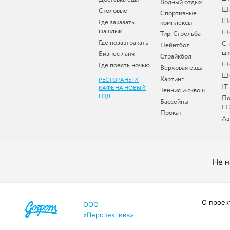
Водный отдых
Шк
Столовые
Спортивные
Шк
Где заказать
комплексы
шашлык
Шк
Тир. Стрельба
Где позавтракать
Сп
Пейнтбол
шк
Бизнес ланч
Страйкбол
Ш
Где поесть ночью
Верховая езда
Шк
Картинг
РЕСТОРАНЫ И
IT
КАФЕ НА НОВЫЙ
Теннис и сквош
ГОД
По
Бассейны
ЕГ
Прокат
Ав
Не н
О проек
ООО
«Перспектива»