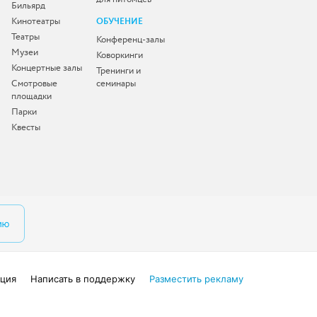
Бильярд
Кинотеатры
ОБУЧЕНИЕ
Театры
Конференц-залы
Музеи
Коворкинги
Концертные залы
Тренинги и
Смотровые
семинары
площадки
Парки
Квесты
ию
ция
Написать в поддержку
Разместить рекламу