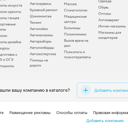
Одежда
Автосервисы
Массаж
олы искусств
Обувь
Кузовной ремонт
Стоматологии
олы красоты
Оптики
Шиномонтаж
Медицинские
олы танцев
Антиквариат
центры
Тюнинг
ортивные
Интим-магазины
Больницы
Автомойки
олы
Магазины для
Поликлиники
Автомагазины
колы
кондитеров
Вызов врача на
Авторазборы
олы дизайна
дом
Автоломбарды
-курсы
Психологи и
Автоэкспертиза
дготовка к
психотерапевты
Э и ОГЭ
Помощь на
дороге
тошколы
ашли вашу компанию в каталоге?
Добавить компан
те
Размещение рекламы
Способы оплаты
Правовая информа
Добавить компанию