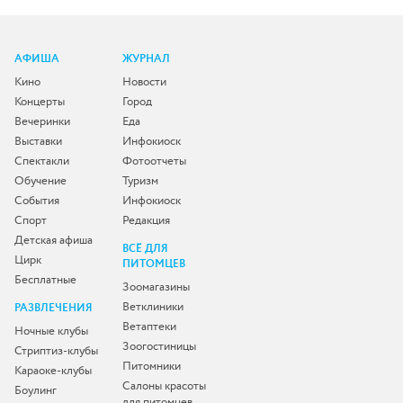
АФИША
ЖУРНАЛ
Кино
Новости
Концерты
Город
Вечеринки
Еда
Выставки
Инфокиоск
Спектакли
Фотоотчеты
Обучение
Туризм
События
Инфокиоск
Спорт
Редакция
Детская афиша
ВСЁ ДЛЯ
Цирк
ПИТОМЦЕВ
Бесплатные
Зоомагазины
Ветклиники
РАЗВЛЕЧЕНИЯ
Ветаптеки
Ночные клубы
Зоогостиницы
Стриптиз-клубы
Питомники
Караоке-клубы
Салоны красоты
Боулинг
для питомцев