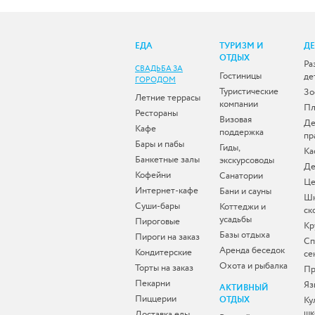
ЕДА
ТУРИЗМ И
Д
ОТДЫХ
Ра
СВАДЬБА ЗА
Гостиницы
де
ГОРОДОМ
Туристические
Зо
Летние террасы
компании
Пл
Рестораны
Визовая
Де
Кафе
поддержка
пр
Бары и пабы
Гиды,
Ка
Банкетные залы
экскурсоводы
Де
Кофейни
Санатории
Це
Интернет-кафе
Бани и сауны
Ш
Суши-бары
Коттеджи и
ск
усадьбы
Пироговые
Кр
Базы отдыха
Пироги на заказ
Сп
Аренда беседок
Кондитерские
се
Охота и рыбалка
Торты на заказ
Пр
Пекарни
Яз
АКТИВНЫЙ
Пиццерии
ОТДЫХ
Ку
шк
Доставка еды