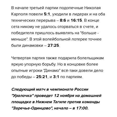
В начале третьей партии подопечные Николая
Карполя повели
5:1
, уходили в лидерах и на оба
технических перерыва –
8:6
и
16:15
. В конце
сета никому не удалось оторваться в счете, и
победителя пришлось выявлять на "больше -
меньше". В этой волейбольной лотерее точнее
были динамовки –
27:25
.
Четвертая партия также подарила болельщикам
яркую упорную борьбу. Но в концовке более
опытные игроки "Динамо" всё-таки довели дело
до победы –
25:21
, и
3:1
по партиям.
Следующий матч в чемпионате России
"Уралочка" проведет 12 ноября на домашней
площадке в Нижнем Тагиле против команды
"Заречье-Одинцово", начало – в 17:00.