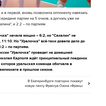
к и в первой, вновь позволила оппоненту навязать
середине партии на 5 очков, а догнать уже не
лина", и 2:2 – по партиям.
ка" начала мощно – 6:2, но "Сахалин" не
 11:10. Но "Уралочка" всё-таки довела дело до
:2 – по партиям.
ссии "Уралочка" проведет на домашней
Николая Карполя ждёт принципиальный поединок
 которое уральская команда обогнала в
чемпионата в прошлом сезоне.
В Екатеринбурге повторно покажут
новую ленту Франсуа Озона «Франц»