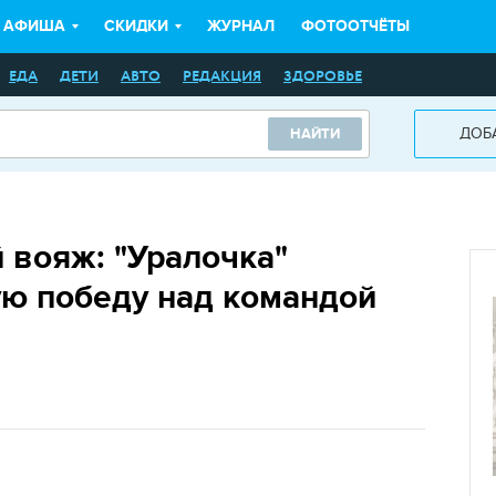
АФИША
СКИДКИ
ЖУРНАЛ
ФОТООТЧЁТЫ
ЕДА
ДЕТИ
АВТО
РЕДАКЦИЯ
ЗДОРОВЬЕ
ДОБ
НАЙТИ
 вояж: "Уралочка"
ую победу над командой