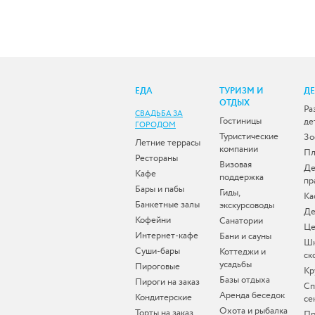
ЕДА
ТУРИЗМ И
Д
ОТДЫХ
Ра
СВАДЬБА ЗА
Гостиницы
де
ГОРОДОМ
Туристические
Зо
Летние террасы
компании
Пл
Рестораны
Визовая
Де
Кафе
поддержка
пр
Бары и пабы
Гиды,
Ка
Банкетные залы
экскурсоводы
Де
Кофейни
Санатории
Це
Интернет-кафе
Бани и сауны
Ш
Суши-бары
Коттеджи и
ск
усадьбы
Пироговые
Кр
Базы отдыха
Пироги на заказ
Сп
Аренда беседок
Кондитерские
се
Охота и рыбалка
Торты на заказ
Пр