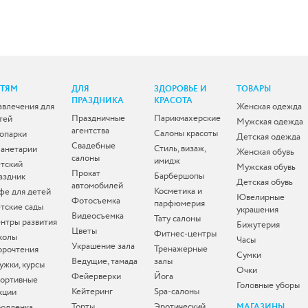
ЕТЯМ
ДЛЯ
ЗДОРОВЬЕ И
ТОВАРЫ
ПРАЗДНИКА
КРАСОТА
звлечения для
Женская одежда
Праздничные
Парикмахерские
тей
Мужская одежда
агентства
Салоны красоты
опарки
Детская одежда
Свадебные
Стиль, визаж,
анетарии
Женская обувь
салоны
имидж
тский
Мужская обувь
Прокат
Барбершопы
аздник
Детская обувь
автомобилей
Косметика и
фе для детей
Ювелирные
Фотосъемка
парфюмерия
тские сады
украшения
Видеосъемка
Тату салоны
нтры развития
Бижутерия
Цветы
Фитнес-центры
колы
Часы
Украшение зала
Тренажерные
орочтения
Сумки
Ведущие, тамада
залы
ужки, курсы
Очки
Фейерверки
Йога
ортивные
Головные уборы
Кейтеринг
Spa-салоны
кции
Торты
Эротический
одленка
МАГАЗИНЫ