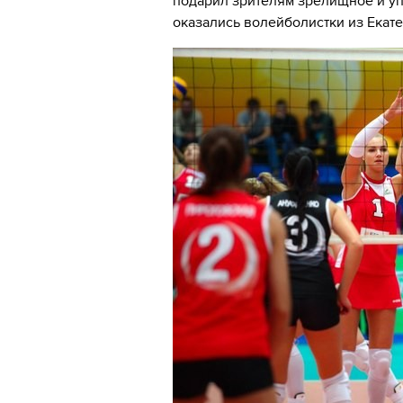
подарил зрителям зрелищное и уп
оказались волейболистки из Екате