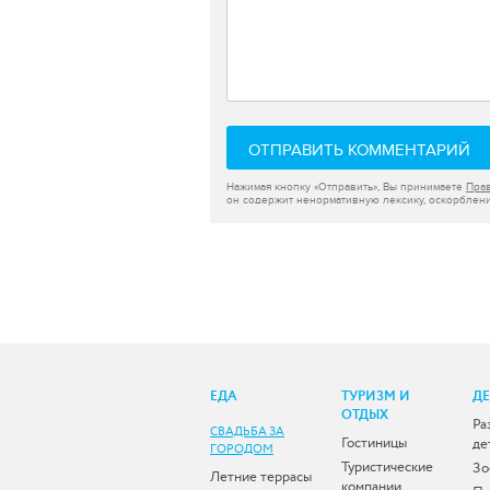
ОТПРАВИТЬ КОММЕНТАРИЙ
Нажимая кнопку «Отправить», Вы принимаете
Пра
он содержит ненормативную лексику, оскорблени
ЕДА
ТУРИЗМ И
Д
ОТДЫХ
Ра
СВАДЬБА ЗА
Гостиницы
де
ГОРОДОМ
Туристические
Зо
Летние террасы
компании