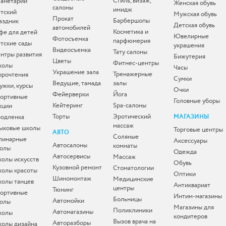
Стиль, визаж,
анетарии
Женская обувь
салоны
имидж
тский
Мужская обувь
Прокат
Барбершопы
аздник
Детская обувь
автомобилей
Косметика и
фе для детей
Ювелирные
Фотосъемка
парфюмерия
тские сады
украшения
Видеосъемка
Тату салоны
нтры развития
Бижутерия
Цветы
Фитнес-центры
колы
Часы
Украшение зала
Тренажерные
орочтения
Сумки
Ведущие, тамада
залы
ужки, курсы
Очки
Фейерверки
Йога
ортивные
Головные уборы
Кейтеринг
Spa-салоны
кции
Торты
Эротический
одленка
МАГАЗИНЫ
массаж
ыковые школы
Торговые центры
АВТО
Соляные
линарные
Аксессуары
Автосалоны
комнаты
олы
Одежда
Автосервисы
Массаж
олы искусств
Обувь
Кузовной ремонт
Стоматологии
олы красоты
Оптики
Шиномонтаж
Медицинские
олы танцев
Антиквариат
центры
Тюнинг
ортивные
Интим-магазины
Больницы
Автомойки
олы
Магазины для
Поликлиники
Автомагазины
колы
кондитеров
Вызов врача на
Авторазборы
олы дизайна