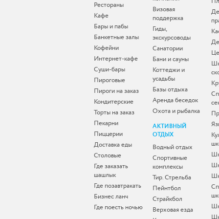
Пл
Рестораны
Визовая
Де
Кафе
поддержка
пр
Бары и пабы
Гиды,
Ка
Банкетные залы
экскурсоводы
Де
Кофейни
Санатории
Це
Интернет-кафе
Бани и сауны
Ш
Суши-бары
Коттеджи и
ск
усадьбы
Пироговые
Кр
Базы отдыха
Пироги на заказ
Сп
Аренда беседок
Кондитерские
се
Охота и рыбалка
Торты на заказ
Пр
Пекарни
Яз
АКТИВНЫЙ
Пиццерии
ОТДЫХ
Ку
шк
Доставка еды
Водный отдых
Шк
Столовые
Спортивные
Шк
Где заказать
комплексы
шашлык
Шк
Тир. Стрельба
Где позавтракать
Сп
Пейнтбол
шк
Бизнес ланч
Страйкбол
Ш
Где поесть ночью
Верховая езда
Шк