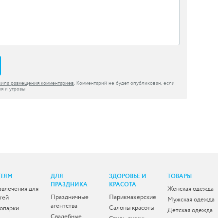
вила размещения комментариев
. Комментарий не будет опубликован, если
я и угрозы
ЕТЯМ
ДЛЯ
ЗДОРОВЬЕ И
ТОВАРЫ
ПРАЗДНИКА
КРАСОТА
звлечения для
Женская одежда
Праздничные
Парикмахерские
тей
Мужская одежда
агентства
Салоны красоты
опарки
Детская одежда
Свадебные