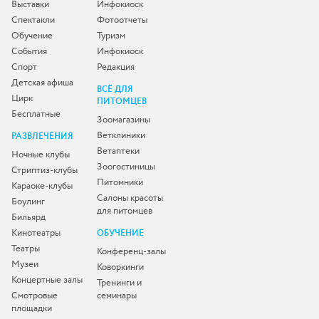
Выставки
Инфокиоск
Спектакли
Фотоотчеты
Обучение
Туризм
События
Инфокиоск
Спорт
Редакция
Детская афиша
ВСЁ ДЛЯ
Цирк
ПИТОМЦЕВ
Бесплатные
Зоомагазины
Ветклиники
РАЗВЛЕЧЕНИЯ
Ветаптеки
Ночные клубы
Зоогостиницы
Стриптиз-клубы
Питомники
Караоке-клубы
Салоны красоты
Боулинг
для питомцев
Бильярд
Кинотеатры
ОБУЧЕНИЕ
Театры
Конференц-залы
Музеи
Коворкинги
Концертные залы
Тренинги и
Смотровые
семинары
площадки