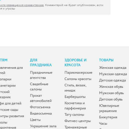
вила размещения комментариев
. Комментарий не будет опубликован, если
я и угрозы
ЕТЯМ
ДЛЯ
ЗДОРОВЬЕ И
ТОВАРЫ
ПРАЗДНИКА
КРАСОТА
звлечения для
Женская одежда
Праздничные
Парикмахерские
тей
Мужская одежда
агентства
Салоны красоты
опарки
Детская одежда
Свадебные
Стиль, визаж,
анетарии
Женская обувь
салоны
имидж
тский
Мужская обувь
Прокат
Барбершопы
аздник
Детская обувь
автомобилей
Косметика и
фе для детей
Ювелирные
Фотосъемка
парфюмерия
тские сады
украшения
Видеосъемка
Тату салоны
нтры развития
Бижутерия
Цветы
Фитнес-центры
колы
Часы
Украшение зала
Тренажерные
орочтения