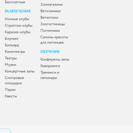
Бесплатные
Зоомагазины
Ветклиники
РАЗВЛЕЧЕНИЯ
Ветаптеки
Ночные клубы
Зоогостиницы
Стриптиз-клубы
Питомники
Караоке-клубы
Салоны красоты
Боулинг
для питомцев
Бильярд
Кинотеатры
ОБУЧЕНИЕ
Театры
Конференц-залы
Музеи
Коворкинги
Концертные залы
Тренинги и
Смотровые
семинары
площадки
Парки
Квесты