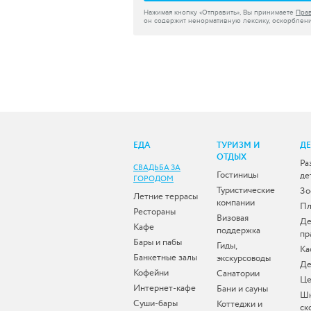
Нажимая кнопку «Отправить», Вы принимаете
Пра
он содержит ненормативную лексику, оскорблени
ЕДА
ТУРИЗМ И
Д
ОТДЫХ
Ра
СВАДЬБА ЗА
Гостиницы
де
ГОРОДОМ
Туристические
Зо
Летние террасы
компании
Пл
Рестораны
Визовая
Де
Кафе
поддержка
пр
Бары и пабы
Гиды,
Ка
Банкетные залы
экскурсоводы
Де
Кофейни
Санатории
Це
Интернет-кафе
Бани и сауны
Ш
Суши-бары
Коттеджи и
ск