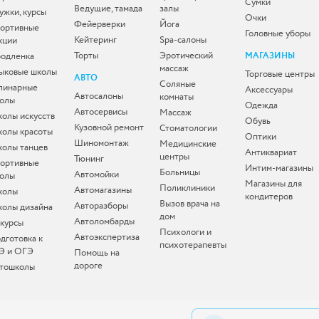
Сумки
Ведущие, тамада
залы
ужки, курсы
Очки
Фейерверки
Йога
ортивные
Головные уборы
Кейтеринг
Spa-салоны
кции
Торты
Эротический
одленка
МАГАЗИНЫ
массаж
ыковые школы
Торговые центры
АВТО
Соляные
линарные
Аксессуары
Автосалоны
комнаты
олы
Одежда
Автосервисы
Массаж
олы искусств
Обувь
Кузовной ремонт
Стоматологии
олы красоты
Оптики
Шиномонтаж
Медицинские
олы танцев
Антиквариат
центры
Тюнинг
ортивные
Интим-магазины
Больницы
Автомойки
олы
Магазины для
Поликлиники
Автомагазины
колы
кондитеров
Вызов врача на
Авторазборы
олы дизайна
дом
Автоломбарды
-курсы
Психологи и
Автоэкспертиза
дготовка к
психотерапевты
Э и ОГЭ
Помощь на
дороге
тошколы