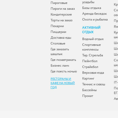
усадьбы
Пироговые
Кр
Базы отдыха
Пироги на заказ
Сп
Аренда беседок
Кондитерские
се
Охота и рыбалка
Торты на заказ
Пр
Пекарни
Яз
АКТИВНЫЙ
Пиццерии
ОТДЫХ
Ку
шк
Доставка еды
Водный отдых
Шк
Столовые
Спортивные
Шк
Где заказать
комплексы
шашлык
Шк
Тир. Стрельба
Где позавтракать
Сп
Пейнтбол
шк
Бизнес ланч
Страйкбол
Ш
Где поесть ночью
Верховая езда
Шк
Картинг
РЕСТОРАНЫ И
IT
КАФЕ НА НОВЫЙ
Теннис и сквош
ГОД
По
Бассейны
ЕГ
Прокат
Ав