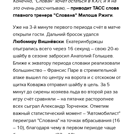
Конечно, "Слован" хочет остаться в КХЛ, и я на
это очень рассчитываю
, –
приводит ТАСС слова
главного тренера "Слована" Милоша Ржиги
.
Уже на 3-й минуте первого периода счёт в матче
открыли гости. Дальний бросок удался
Любомиру Вишнёвски
. Екатеринбуржцы
отыгрались всего через 16 секунд – свою 20-ю
шайбу в сезоне забросил Анатолий Голышев.
Ближе к экватору периода словаки реализовали
большинство – Франсис Паре в стремительной
атаке вышел по центру на ворота и с отскоком от
щитка Коваржа отправил шайбу в цель. За 5
минут до сирены хозяева льда во второй раз за
игру счёт сравняли – на пятачке расторопнее
всех сыграл Александр Торченюк. Отметим
важный статистический момент – "Автомобилист"
переиграл "Слована" на точках вбрасывания (16
– 10), благодаря чему в первом периоде чаще