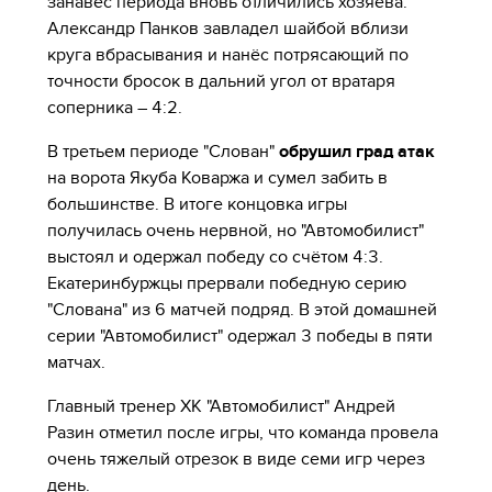
занавес периода вновь отличились хозяева.
Александр Панков завладел шайбой вблизи
круга вбрасывания и нанёс потрясающий по
точности бросок в дальний угол от вратаря
соперника – 4:2.
В третьем периоде "Слован"
обрушил град атак
на ворота Якуба Коваржа и сумел забить в
большинстве. В итоге концовка игры
получилась очень нервной, но "Автомобилист"
выстоял и одержал победу со счётом 4:3.
Екатеринбуржцы прервали победную серию
"Слована" из 6 матчей подряд. В этой домашней
серии "Автомобилист" одержал 3 победы в пяти
матчах.
Главный тренер ХК "Автомобилист" Андрей
Разин отметил после игры, что команда провела
очень тяжелый отрезок в виде семи игр через
день.