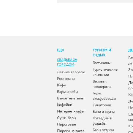
ЕДА
ТУРИЗМ И
Д
ОТДЫХ
Ра
СВАДЬБА ЗА
Гостиницы
де
ГОРОДОМ
Туристические
Зо
Летние террасы
компании
Пл
Рестораны
Визовая
Де
Кафе
поддержка
пр
Бары и пабы
Гиды,
Ка
Банкетные залы
экскурсоводы
Де
Кофейни
Санатории
Це
Интернет-кафе
Бани и сауны
Ш
Суши-бары
Коттеджи и
ск
усадьбы
Пироговые
Кр
Базы отдыха
Пироги на заказ
Сп