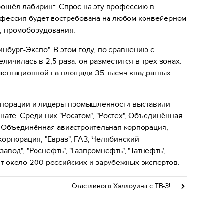
рошёл лабиринт. Спрос на эту профессию в
офессия будет востребована на любом конвейерном
, промоборудования.
нбург-Экспо". В этом году, по сравнению с
ичилась в 2,5 раза: он разместится в трёх зонах:
зентационной на площади 35 тысяч квадратных
рпорации и лидеры промышленности выставили
нате. Среди них "Росатом", "Ростех", Объединённая
 Объединённая авиастроительная корпорация,
орпорация, "Евраз", ГАЗ, Челябинский
авод", "Роснефть", "Газпромнефть", "Татнефть",
ят около 200 российских и зарубежных экспертов.
Счастливого Хэллоуина с ТВ-3!