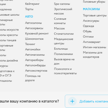
Головные уборы
Кейтеринг
Spa-салоны
кции
Торты
Эротический
одленка
МАГАЗИНЫ
массаж
ыковые школы
Торговые центры
АВТО
Соляные
линарные
Аксессуары
Автосалоны
комнаты
олы
Одежда
Автосервисы
Массаж
олы искусств
Обувь
Кузовной ремонт
Стоматологии
олы красоты
Оптики
Шиномонтаж
Медицинские
олы танцев
Антиквариат
центры
Тюнинг
ортивные
Интим-магазины
Больницы
Автомойки
олы
Магазины для
Поликлиники
Автомагазины
колы
кондитеров
Вызов врача на
Авторазборы
олы дизайна
дом
Автоломбарды
-курсы
Психологи и
Автоэкспертиза
дготовка к
психотерапевты
Э и ОГЭ
Помощь на
дороге
тошколы
ашли вашу компанию в каталоге?
Добавить компан