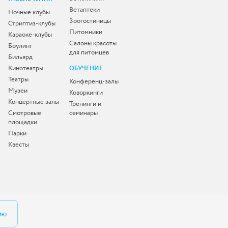
Ветаптеки
Ночные клубы
Зоогостиницы
Стриптиз-клубы
Питомники
Караоке-клубы
Салоны красоты
Боулинг
для питомцев
Бильярд
Кинотеатры
ОБУЧЕНИЕ
Театры
Конференц-залы
Музеи
Коворкинги
Концертные залы
Тренинги и
Смотровые
семинары
площадки
Парки
Квесты
ию