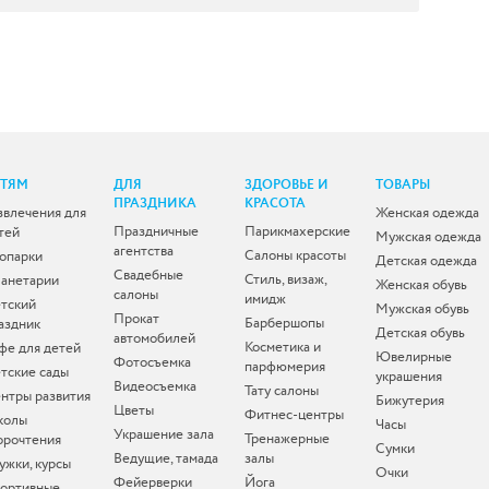
ЕТЯМ
ДЛЯ
ЗДОРОВЬЕ И
ТОВАРЫ
ПРАЗДНИКА
КРАСОТА
звлечения для
Женская одежда
Праздничные
Парикмахерские
тей
Мужская одежда
агентства
Салоны красоты
опарки
Детская одежда
Свадебные
Стиль, визаж,
анетарии
Женская обувь
салоны
имидж
тский
Мужская обувь
Прокат
Барбершопы
аздник
Детская обувь
автомобилей
Косметика и
фе для детей
Ювелирные
Фотосъемка
парфюмерия
тские сады
украшения
Видеосъемка
Тату салоны
нтры развития
Бижутерия
Цветы
Фитнес-центры
колы
Часы
Украшение зала
Тренажерные
орочтения
Сумки
Ведущие, тамада
залы
ужки, курсы
Очки
Фейерверки
Йога
ортивные