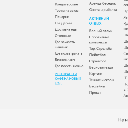
Аренда беседок
Кондитерские
се
Охота и рыбалка
Торты на заказ
Пр
Пекарни
Яз
АКТИВНЫЙ
Пиццерии
ОТДЫХ
Ку
шк
Доставка еды
Водный отдых
Шк
Столовые
Спортивные
Шк
Где заказать
комплексы
шашлык
Шк
Тир. Стрельба
Где позавтракать
Сп
Пейнтбол
шк
Бизнес ланч
Страйкбол
Ш
Где поесть ночью
Верховая езда
Шк
Картинг
РЕСТОРАНЫ И
IT
КАФЕ НА НОВЫЙ
Теннис и сквош
ГОД
По
Бассейны
ЕГ
Прокат
Ав
Не н