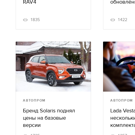
RAV4
обновлён
1835
1422
АВТОПРОМ
АВТОПРОМ
Бренд Solaris поднял
Lada Vest
цены на базовые
нескольк
версии
комплект