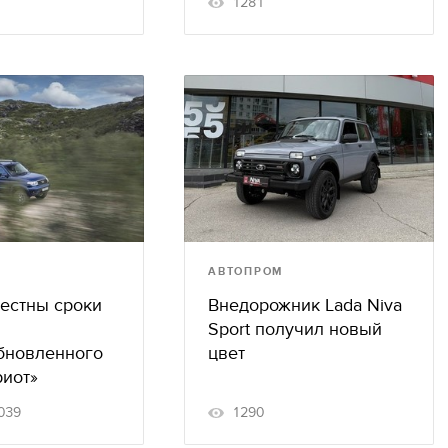
1281
АВТОПРОМ
вестны сроки
Внедорожник Lada Niva
Sport получил новый
бновленного
цвет
риот»
039
1290