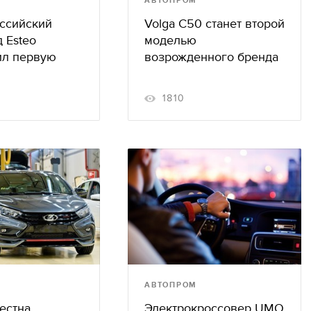
АВТОПРОМ
ссийский
Volga C50 станет второй
 Esteo
моделью
ил первую
возрожденного бренда
1810
АВТОПРОМ
естна
Электрокроссовер UMO