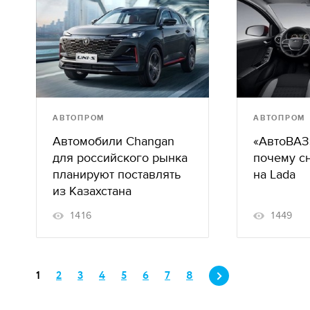
АВТОПРОМ
АВТОПРОМ
Автомобили Changan
«АвтоВАЗ
для российского рынка
почему с
планируют поставлять
на Lada
из Казахстана
1416
1449
1
2
3
4
5
6
7
8