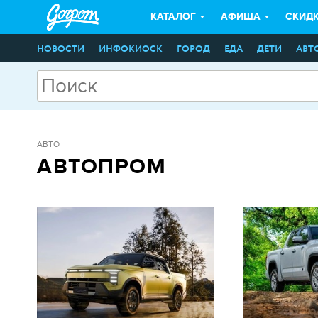
КАТАЛОГ
АФИША
СКИД
НОВОСТИ
ИНФОКИОСК
ГОРОД
ЕДА
ДЕТИ
АВТ
АВТО
АВТОПРОМ