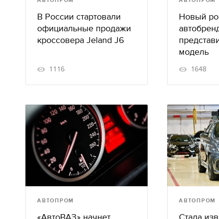
АВТОПРОМ
АВТОПРОМ
В России стартовали
Новый ро
официальные продажи
автобренд
кроссовера Jeland J6
представ
модель
1116
1648
АВТОПРОМ
АВТОПРОМ
«АвтоВАЗ» начнет
Стала изв