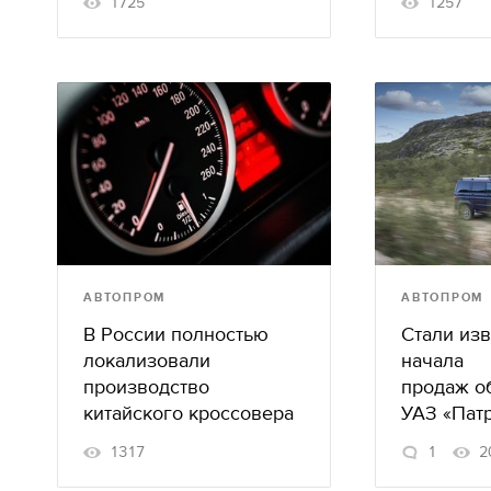
1725
1257
АВТОПРОМ
АВТОПРОМ
В России полностью
Стали из
локализовали
начала
производство
продаж о
китайского кроссовера
УАЗ «Пат
1317
1
2