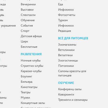
ежда
Вечеринки
Еда
увь
Выставки
Инфокиоск
увь
Спектакли
Фотоотчеты
увь
Обучение
Туризм
 украшения
События
Инфокиоск
Спорт
Редакция
Детская афиша
ВСЁ ДЛЯ ПИТОМЦЕВ
Цирк
Зоомагазины
Бесплатные
Ветклиники
боры
РАЗВЛЕЧЕНИЯ
Ветаптеки
Ы
Ночные клубы
Зоогостиницы
ентры
Стриптиз-клубы
Питомники
Караоке-клубы
Салоны красоты для
питомцев
Боулинг
Бильярд
ОБУЧЕНИЕ
Кинотеатры
Конференц-залы
т
Театры
Коворкинги
зины
Музеи
Тренинги и семинары
ля
Концертные залы