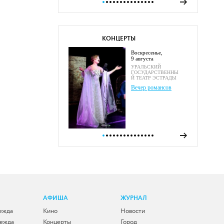
КОНЦЕРТЫ
воскресенье,
9 августа
УРАЛЬСКИЙ
ГОСУДАРСТВЕННЫ
Й ТЕАТР ЭСТРАДЫ
Вечер романсов
АФИША
ЖУРНАЛ
ежда
Кино
Новости
дежда
Концерты
Город