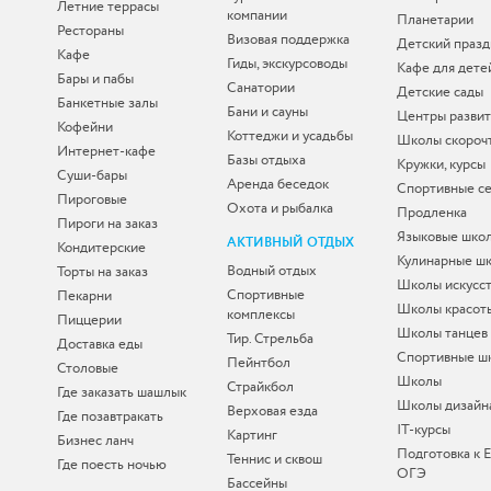
Летние террасы
компании
Планетарии
Рестораны
Визовая поддержка
Детский празд
Кафе
Гиды, экскурсоводы
Кафе для дете
Бары и пабы
Санатории
Детские сады
Банкетные залы
Бани и сауны
Центры развит
Кофейни
Коттеджи и усадьбы
Школы скороч
Интернет-кафе
Базы отдыха
Кружки, курсы
Суши-бары
Аренда беседок
Спортивные с
Пироговые
Охота и рыбалка
Продленка
Пироги на заказ
Языковые шко
АКТИВНЫЙ ОТДЫХ
Кондитерские
Кулинарные ш
Водный отдых
Торты на заказ
Школы искусс
Спортивные
Пекарни
Школы красот
комплексы
Пиццерии
Школы танцев
Тир. Стрельба
Доставка еды
Спортивные ш
Пейнтбол
Столовые
Школы
Страйкбол
Где заказать шашлык
Школы дизайн
Верховая езда
Где позавтракать
IT-курсы
Картинг
Бизнес ланч
Подготовка к 
Теннис и сквош
Где поесть ночью
ОГЭ
Бассейны