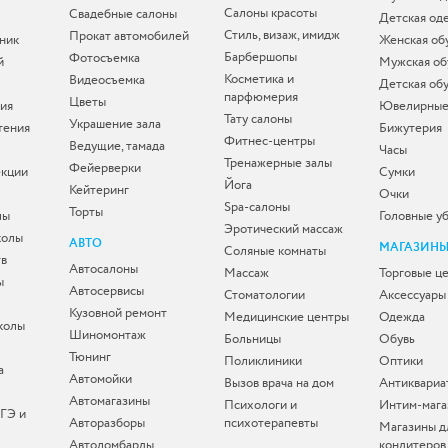
Салоны красоты
Свадебные салоны
Детская од
Стиль, визаж, имидж
Прокат автомобилей
ник
Женская об
Барбершопы
Фотосъемка
й
Мужская об
Косметика и
Видеосъемка
Детская об
парфюмерия
Цветы
ия
Ювелирные
Тату салоны
Украшение зала
тения
Бижутерия
Фитнес-центры
Ведущие, тамада
Часы
Тренажерные залы
Фейерверки
екции
Сумки
Йога
Кейтеринг
Очки
Spa-салоны
Торты
лы
Головные у
Эротический массаж
колы
АВТО
МАГАЗИН
Соляные комнаты
тв
Автосалоны
Массаж
Торговые ц
ы
Автосервисы
Стоматологии
Аксессуары
Кузовной ремонт
Медицинские центры
Одежда
колы
Шиномонтаж
Больницы
Обувь
Тюнинг
Поликлиники
Оптики
а
Автомойки
Вызов врача на дом
Антиквариа
Автомагазины
Психологи и
Интим-мага
ЕГЭ и
Авторазборы
психотерапевты
Магазины д
Автоломбарды
кондитеров