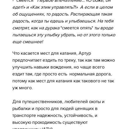
- *смеется*
Первое впечатление… «О боже, он
едет!» и «Как этим управлять?!» А если в целом
об ощущениях, то радость. Распирающая такая
радость, когда ты едешь и улыбаешься. На тебя
смотрят, как на дурака
*смеется опять*
ты вроде
пытаешься эту улыбку убрать, но от этого только
еще смешнее!
Что касается мест для катания, Артур
предпочитает ездить по треку, так как там можно
улучшить навыки вождения, но чаще всего
ездит там, где просто есть нормальная дорога,
потому как мест для катания как такового не так
уж много.
Для путешественников, любителей охоты и
рыбалки и просто для людей ценящих в
транспорте надежность, устойчивость, и
высокую проходимость существуют