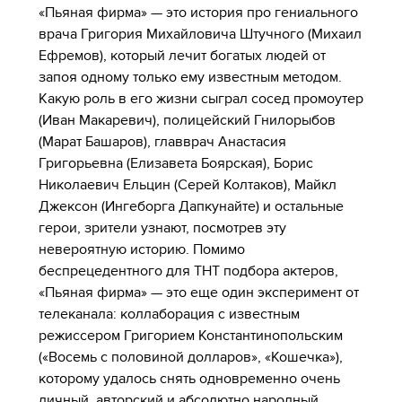
«Пьяная фирма» — это история про гениального
врача Григория Михайловича Штучного (Михаил
Ефремов), который лечит богатых людей от
запоя одному только ему известным методом.
Какую роль в его жизни сыграл сосед промоутер
(Иван Макаревич), полицейский Гнилорыбов
(Марат Башаров), главврач Анастасия
Григорьевна (Елизавета Боярская), Борис
Николаевич Ельцин (Серей Колтаков), Майкл
Джексон (Ингеборга Дапкунайте) и остальные
герои, зрители узнают, посмотрев эту
невероятную историю. Помимо
беспрецедентного для ТНТ подбора актеров,
«Пьяная фирма» — это еще один эксперимент от
телеканала: коллаборация с известным
режиссером Григорием Константинопольским
(«Восемь с половиной долларов», «Кошечка»),
которому удалось снять одновременно очень
личный, авторский и абсолютно народный