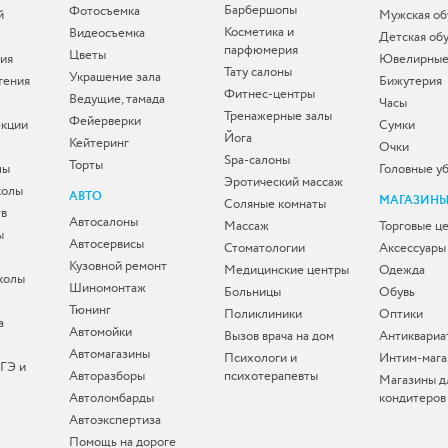
Барбершопы
Фотосъемка
й
Мужская об
Косметика и
Видеосъемка
Детская об
парфюмерия
Цветы
ия
Ювелирные
Тату салоны
Украшение зала
тения
Бижутерия
Фитнес-центры
Ведущие, тамада
Часы
Тренажерные залы
Фейерверки
екции
Сумки
Йога
Кейтеринг
Очки
Spa-салоны
Торты
лы
Головные у
Эротический массаж
колы
АВТО
МАГАЗИН
Соляные комнаты
тв
Автосалоны
Массаж
Торговые ц
ы
Автосервисы
Стоматологии
Аксессуары
Кузовной ремонт
Медицинские центры
Одежда
колы
Шиномонтаж
Больницы
Обувь
Тюнинг
Поликлиники
Оптики
а
Автомойки
Вызов врача на дом
Антиквариа
Автомагазины
Психологи и
Интим-мага
ЕГЭ и
Авторазборы
психотерапевты
Магазины д
Автоломбарды
кондитеров
Автоэкспертиза
Помощь на дороге