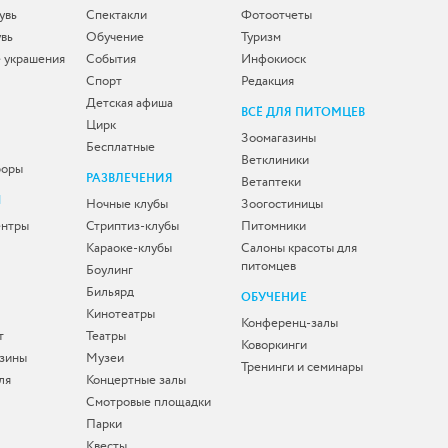
увь
Спектакли
Фотоотчеты
увь
Обучение
Туризм
 украшения
События
Инфокиоск
Спорт
Редакция
Детская афиша
ВСЁ ДЛЯ ПИТОМЦЕВ
Цирк
Зоомагазины
Бесплатные
Ветклиники
боры
РАЗВЛЕЧЕНИЯ
Ветаптеки
Ы
Ночные клубы
Зоогостиницы
ентры
Стриптиз-клубы
Питомники
Караоке-клубы
Салоны красоты для
питомцев
Боулинг
Бильярд
ОБУЧЕНИЕ
Кинотеатры
Конференц-залы
т
Театры
Коворкинги
зины
Музеи
Тренинги и семинары
ля
Концертные залы
Смотровые площадки
Парки
Квесты