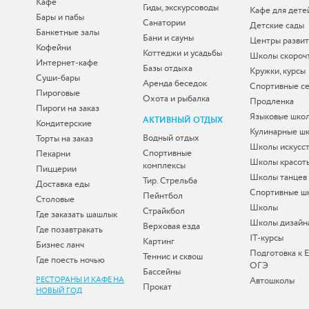
Кафе
Гиды, экскурсоводы
Кафе для дете
Бары и пабы
Санатории
Детские сады
Банкетные залы
Бани и сауны
Центры развит
Кофейни
Коттеджи и усадьбы
Школы скороч
Интернет-кафе
Базы отдыха
Кружки, курсы
Суши-бары
Аренда беседок
Спортивные с
Пироговые
Охота и рыбалка
Продленка
Пироги на заказ
Языковые шко
АКТИВНЫЙ ОТДЫХ
Кондитерские
Кулинарные ш
Водный отдых
Торты на заказ
Школы искусс
Спортивные
Пекарни
Школы красот
комплексы
Пиццерии
Школы танцев
Тир. Стрельба
Доставка еды
Спортивные ш
Пейнтбол
Столовые
Школы
Страйкбол
Где заказать шашлык
Школы дизайн
Верховая езда
Где позавтракать
IT-курсы
Картинг
Бизнес ланч
Подготовка к 
Теннис и сквош
Где поесть ночью
ОГЭ
Бассейны
РЕСТОРАНЫ И КАФЕ НА
Автошколы
Прокат
НОВЫЙ ГОД