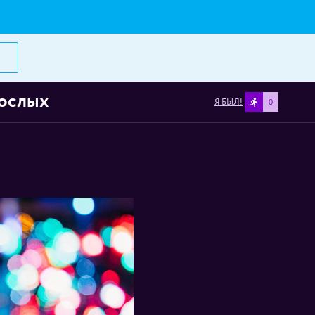
рослых
Я БЫЛ!
0