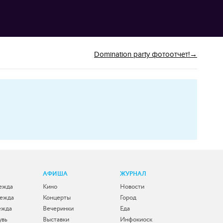
Domination party фотоотчет!
АФИША
ЖУРНАЛ
ежда
Кино
Новости
дежда
Концерты
Город
ежда
Вечеринки
Еда
увь
Выставки
Инфокиоск