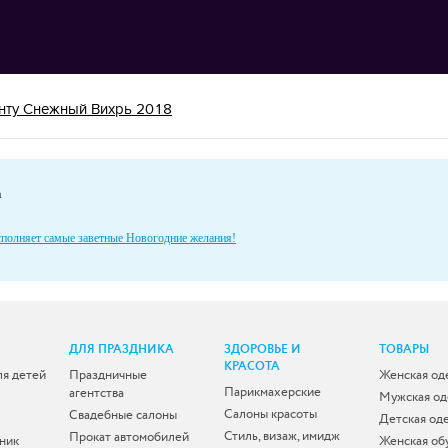
нту Снежный Вихрь 2018
а
сполняет самые заветные Новогодние желания!
ДЛЯ ПРАЗДНИКА
ЗДОРОВЬЕ И
ТОВАРЫ
КРАСОТА
ля детей
Праздничные
Женская од
Парикмахерские
агентства
Мужская о
Салоны красоты
Свадебные салоны
Детская од
Стиль, визаж, имидж
Прокат автомобилей
ник
Женская об