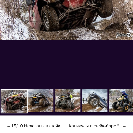
15/10 Нелегалы в стейк-баре Kastaneda
Каникулы в стейк-баре "Кастанеда"