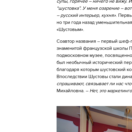
супы, горячее – ничего не вижу. 
“шустовка”. У меня озарение – вот
– русский интерьер, кухня»
. Первы
но три года назад уменьшительная
«Шустовым».
Соавтор названия – первый шеф
знаменитой французской школы П
подмосковном музее, посвященном
был необычный исторический пер
благодаря которым шустовский ко
Впоследствии Шустовы стали дина
спрашивают, связывает ли нас чт
Михайловна. –
Нет, это маркетинг