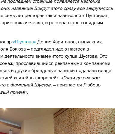
И на последней странице появляется настойка
 оно, название! Вокруг этого сразу все закрутилось
е семь лет ресторан так и назывался «Шустовка»,
 приставка исчезла, и ресторан стал солидным
-повар
«Шустова»
Денис Харитонов, выпускник
оля Бокюза – подглядел идею настоек в
 деятельности знаменитого купца Шустова. Это
сонаж, прославившийся рекламными компаниями,
ньяк и другие брендовые напитки подавали везде.
стией «питейных королей».
«Гости до сих пор
о-то с фамилией Шустов,
– признается Любовь
овый прием!».