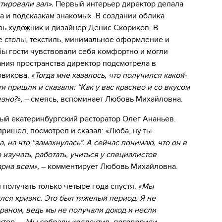
тировали зал».
Первый интерьер директор делала
а и подсказкам знакомых. В создании облика
рь художник и дизайнер Денис Скориков. В
 столы, текстиль, минимальное оформление и
бы гости чувствовали себя комфортно и могли
ания пространства директор подсмотрела в
овикова.
«Тогда мне казалось, что получился какой-
и пришли и сказали: “Как у вас красиво и со вкусом
езно?»,
– смеясь, вспоминает Любовь Михайловна.
ный екатеринбургский ресторатор Олег Ананьев.
ришел, посмотрел и сказал: «Люба, ну ты
а, на что “замахнулась”. А сейчас понимаю, что он в
изучать, работать, учиться у специалистов
рна всем»,
– комментирует Любовь Михайловна.
получать только четыре года спустя.
«Мы
лся кризис. Это был тяжелый период. Я не
раном, ведь мы не получали доход и несли