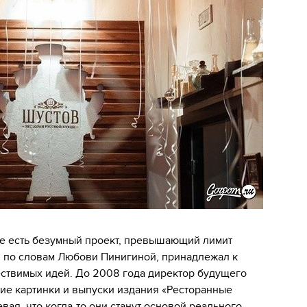
ове есть безумный проект, превышающий лимит
, по словам Любови Пинигиной, принадлежал к
ествимых идей. До 2008 года директор будущего
ие картинки и выпуски издания «Ресторанные
вая, что когда-то они станут основой реального