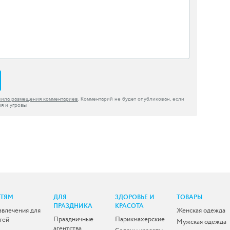
вила размещения комментариев
. Комментарий не будет опубликован, если
я и угрозы
ЕТЯМ
ДЛЯ
ЗДОРОВЬЕ И
ТОВАРЫ
ПРАЗДНИКА
КРАСОТА
звлечения для
Женская одежда
Праздничные
Парикмахерские
тей
Мужская одежда
агентства