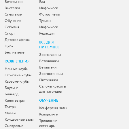
Вечеринки
Еда
Выставки
Инфокиоск
Спектакли
Фотоотчеты
Обучение
Туризм
События
Инфокиоск
Спорт
Редакция
Детская афиша
ВСЁ ДЛЯ
Цирк
ПИТОМЦЕВ
Бесплатные
Зоомагазины
Ветклиники
РАЗВЛЕЧЕНИЯ
Ветаптеки
Ночные клубы
Зоогостиницы
Стриптиз-клубы
Питомники
Караоке-клубы
Салоны красоты
Боулинг
для питомцев
Бильярд
Кинотеатры
ОБУЧЕНИЕ
Театры
Конференц-залы
Музеи
Коворкинги
Концертные залы
Тренинги и
Смотровые
семинары