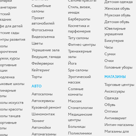
Салоны красоты
опарки
Детская одежда
Свадебные
Стиль, визаж,
анетарии
Женская обувь
салоны
имидж
тский
Мужская обувь
Прокат
Барбершопы
аздник
Детская обувь
автомобилей
Косметика и
фе для детей
Ювелирные
Фотосъемка
парфюмерия
тские сады
украшения
Видеосъемка
Тату салоны
нтры развития
Бижутерия
Цветы
Фитнес-центры
колы
Часы
Украшение зала
Тренажерные
орочтения
Сумки
Ведущие, тамада
залы
ужки, курсы
Очки
Фейерверки
Йога
ортивные
Головные уборы
Кейтеринг
Spa-салоны
кции
Торты
Эротический
одленка
МАГАЗИНЫ
массаж
ыковые школы
Торговые центры
АВТО
Соляные
линарные
Аксессуары
Автосалоны
комнаты
олы
Одежда
Автосервисы
Массаж
олы искусств
Обувь
Кузовной ремонт
Стоматологии
олы красоты
Оптики
Шиномонтаж
Медицинские
олы танцев
Антиквариат
центры
Тюнинг
ортивные
Интим-магазины
Больницы
Автомойки
олы
Магазины для
Поликлиники
Автомагазины
колы