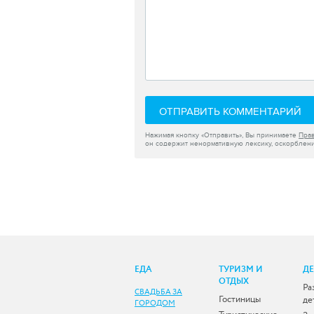
ОТПРАВИТЬ КОММЕНТАРИЙ
Нажимая кнопку «Отправить», Вы принимаете
Пра
он содержит ненормативную лексику, оскорблени
ЕДА
ТУРИЗМ И
Д
ОТДЫХ
Ра
СВАДЬБА ЗА
Гостиницы
де
ГОРОДОМ