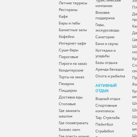
Туристические
Зо
Летние террасы
компании
Пл
Рестораны
Визовая
Де
Кафе
поддержка
пр
Бары и пабы
Гиды,
Ка
Банкетные залы
экскурсоводы
Де
Кофейни
Санатории
Це
Интернет-кафе
Бани и сауны
Ш
Суши-бары
Коттеджи и
ск
усадьбы
Пироговые
Кр
Базы отдыха
Пироги на заказ
Сп
Аренда беседок
Кондитерские
се
Охота и рыбалка
Торты на заказ
Пр
Пекарни
Яз
АКТИВНЫЙ
Пиццерии
ОТДЫХ
Ку
шк
Доставка еды
Водный отдых
Шк
Столовые
Спортивные
Шк
Где заказать
комплексы
шашлык
Шк
Тир. Стрельба
Где позавтракать
Сп
Пейнтбол
шк
Бизнес ланч
Страйкбол
Ш
Где поесть ночью