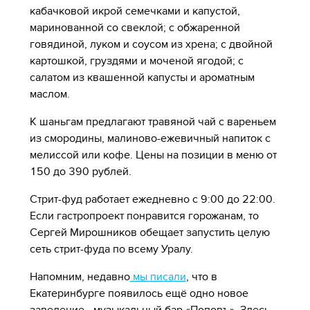
кабачковой икрой семечками и капустой,
маринованной со свеклой; с обжаренной
говядиной, луком и соусом из хрена; с двойной
картошкой, груздями и моченой ягодой; с
салатом из квашенной капусты и ароматным
маслом.
К шаньгам предлагают травяной чай с вареньем
из смородины, малиново-ежевичный напиток с
мелиссой или кофе. Цены на позиции в меню от
150 до 390 рублей.
Стрит-фуд работает ежедневно с 9:00 до 22:00.
Если гастропроект понравится горожанам, то
Сергей Мирошников обещает запустить целую
сеть стрит-фуда по всему Уралу.
Напомним, недавно
мы писали
, что в
Екатеринбурге появилось ещё одно новое
заведение - музыкальный бар «Поповъ». Здесь