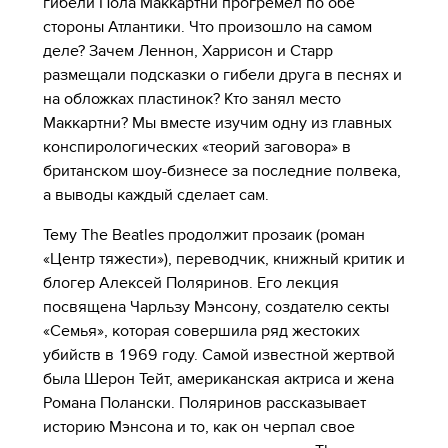
гибели Пола Маккартни прогремел по обе
стороны Атлантики. Что произошло на самом
деле? Зачем Леннон, Харрисон и Старр
размещали подсказки о гибели друга в песнях и
на обложках пластинок? Кто занял место
Маккартни? Мы вместе изучим одну из главных
конспирологических «теорий заговора» в
британском шоу-бизнесе за последние полвека,
а выводы каждый сделает сам.
Тему The Beatles продолжит прозаик (роман
«Центр тяжести»), переводчик, книжный критик и
блогер Алексей Поляринов. Его лекция
посвящена Чарльзу Мэнсону, создателю секты
«Семья», которая совершила ряд жестоких
убийств в 1969 году. Самой известной жертвой
была Шерон Тейт, американская актриса и жена
Романа Полански. Поляринов рассказывает
историю Мэнсона и то, как он черпал свое