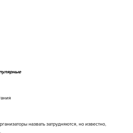
опулярные
тания
ганизаторы назвать затрудняются, но известно,
.