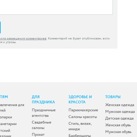
вила размещения комментариев
. Комментарий не будет опубликован, если
я и угрозы
ЕТЯМ
ДЛЯ
ЗДОРОВЬЕ И
ТОВАРЫ
ПРАЗДНИКА
КРАСОТА
звлечения для
Женская одежда
Праздничные
Парикмахерские
тей
Мужская одежда
агентства
Салоны красоты
опарки
Детская одежда
Свадебные
Стиль, визаж,
анетарии
Женская обувь
салоны
имидж
тский
Мужская обувь
Прокат
Барбершопы
аздник