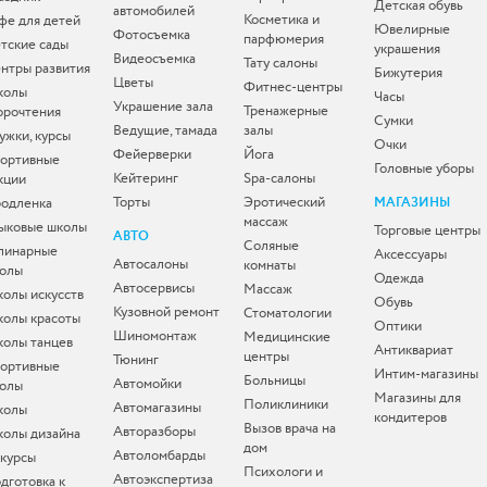
Детская обувь
автомобилей
Косметика и
фе для детей
Ювелирные
Фотосъемка
парфюмерия
тские сады
украшения
Видеосъемка
Тату салоны
нтры развития
Бижутерия
Цветы
Фитнес-центры
колы
Часы
Украшение зала
Тренажерные
орочтения
Сумки
Ведущие, тамада
залы
ужки, курсы
Очки
Фейерверки
Йога
ортивные
Головные уборы
Кейтеринг
Spa-салоны
кции
Торты
Эротический
одленка
МАГАЗИНЫ
массаж
ыковые школы
Торговые центры
АВТО
Соляные
линарные
Аксессуары
Автосалоны
комнаты
олы
Одежда
Автосервисы
Массаж
олы искусств
Обувь
Кузовной ремонт
Стоматологии
олы красоты
Оптики
Шиномонтаж
Медицинские
олы танцев
Антиквариат
центры
Тюнинг
ортивные
Интим-магазины
Больницы
Автомойки
олы
Магазины для
Поликлиники
Автомагазины
колы
кондитеров
Вызов врача на
Авторазборы
олы дизайна
дом
Автоломбарды
-курсы
Психологи и
Автоэкспертиза
дготовка к