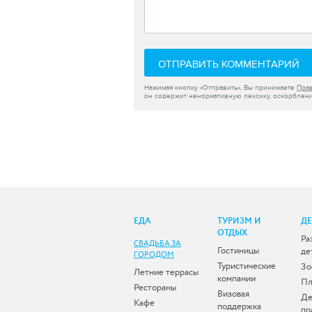
ОТПРАВИТЬ КОММЕНТАРИЙ
Нажимая кнопку «Отправить», Вы принимаете
Пра
он содержит ненормативную лексику, оскорблени
ЕДА
ТУРИЗМ И
Д
ОТДЫХ
Ра
СВАДЬБА ЗА
Гостиницы
де
ГОРОДОМ
Туристические
Зо
Летние террасы
компании
Пл
Рестораны
Визовая
Де
Кафе
поддержка
пр