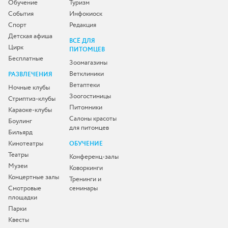
Обучение
Туризм
События
Инфокиоск
Спорт
Редакция
Детская афиша
ВСЁ ДЛЯ
Цирк
ПИТОМЦЕВ
Бесплатные
Зоомагазины
Ветклиники
РАЗВЛЕЧЕНИЯ
Ветаптеки
Ночные клубы
Зоогостиницы
Стриптиз-клубы
Питомники
Караоке-клубы
Салоны красоты
Боулинг
для питомцев
Бильярд
Кинотеатры
ОБУЧЕНИЕ
Театры
Конференц-залы
Музеи
Коворкинги
Концертные залы
Тренинги и
Смотровые
семинары
площадки
Парки
Квесты