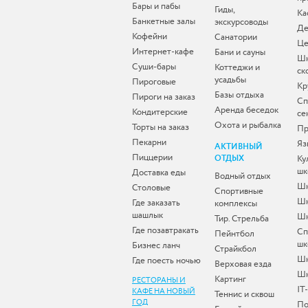
Бары и пабы
Гиды,
Ка
Банкетные залы
экскурсоводы
Де
Кофейни
Санатории
Це
Интернет-кафе
Бани и сауны
Ш
Суши-бары
Коттеджи и
ск
усадьбы
Пироговые
Кр
Базы отдыха
Пироги на заказ
Сп
Аренда беседок
Кондитерские
се
Охота и рыбалка
Торты на заказ
Пр
Пекарни
Яз
АКТИВНЫЙ
Пиццерии
ОТДЫХ
Ку
шк
Доставка еды
Водный отдых
Шк
Столовые
Спортивные
Шк
Где заказать
комплексы
шашлык
Шк
Тир. Стрельба
Где позавтракать
Сп
Пейнтбол
шк
Бизнес ланч
Страйкбол
Ш
Где поесть ночью
Верховая езда
Шк
Картинг
РЕСТОРАНЫ И
IT
КАФЕ НА НОВЫЙ
Теннис и сквош
ГОД
По