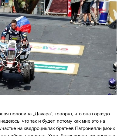
вая половина „Дакара“, говорят, что она гораздо
надеюсь, что так и будет, потому как мне это на
участке на квадроциклах братьев Патронелли (моих
что-нибудь ломается. Хотя, безусловно, им проще в