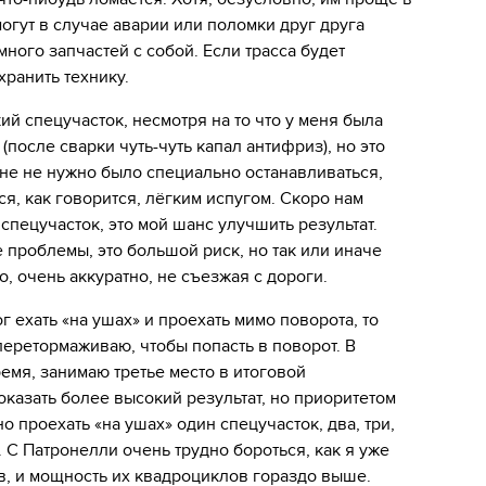
могут в случае аварии или поломки друг друга
 много запчастей с собой. Если трасса будет
хранить технику.
й спецучасток, несмотря на то что у меня была
после сварки чуть-чуть капал антифриз), но это
Мне не нужно было специально останавливаться,
ся, как говорится, лёгким испугом. Скоро нам
пецучасток, это мой шанс улучшить результат.
е проблемы, это большой риск, но так или иначе
о, очень аккуратно, не съезжая с дороги.
ог ехать «на ушах» и проехать мимо поворота, то
 перетормаживаю, чтобы попасть в поворот. В
емя, занимаю третье место в итоговой
оказать более высокий результат, но приоритетом
 проехать «на ушах» один спецучасток, два, три,
. С Патронелли очень трудно бороться, как я уже
в, и мощность их квадроциклов гораздо выше.