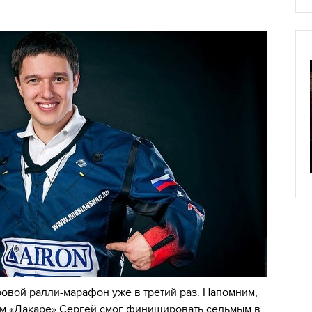
ровой ралли-марафон уже в третий раз. Напомним,
ом «Дакаре» Сергей смог финишировать седьмым в