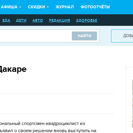
АФИША
СКИДКИ
ЖУРНАЛ
ФОТООТЧЁТЫ
ЕДА
ДЕТИ
АВТО
РЕДАКЦИЯ
ЗДОРОВЬЕ
ДОБ
НАЙТИ
Дакаре
ональный спортсмен-квадроциклист из
ъявил о своем решении вновь выступить на