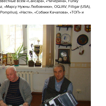
звестные всем «Сансара», «Чичерина», Funky
az, «Марсу Нужны Любовники», OQJAV, Filligar (USA),
Рompilius), «Настя», «Собаки Качалова», «ТОП» и