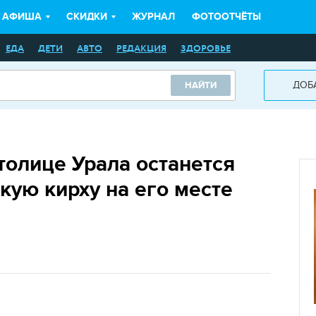
АФИША
СКИДКИ
ЖУРНАЛ
ФОТООТЧЁТЫ
ЕДА
ДЕТИ
АВТО
РЕДАКЦИЯ
ЗДОРОВЬЕ
ДОБ
НАЙТИ
толице Урала останется
кую кирху на его месте