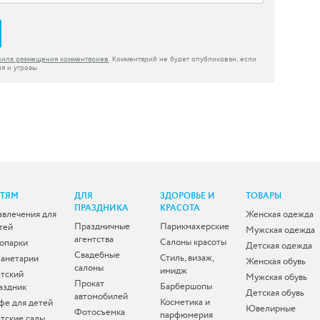
вила размещения комментариев
. Комментарий не будет опубликован, если
я и угрозы
ЕТЯМ
ДЛЯ
ЗДОРОВЬЕ И
ТОВАРЫ
ПРАЗДНИКА
КРАСОТА
звлечения для
Женская одежда
Праздничные
Парикмахерские
тей
Мужская одежда
агентства
Салоны красоты
опарки
Детская одежда
Свадебные
Стиль, визаж,
анетарии
Женская обувь
салоны
имидж
тский
Мужская обувь
Прокат
Барбершопы
аздник
Детская обувь
автомобилей
Косметика и
фе для детей
Ювелирные
Фотосъемка
парфюмерия
тские сады