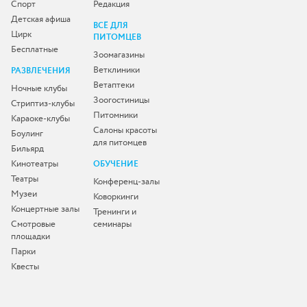
Спорт
Редакция
Детская афиша
ВСЁ ДЛЯ
Цирк
ПИТОМЦЕВ
Бесплатные
Зоомагазины
Ветклиники
РАЗВЛЕЧЕНИЯ
Ветаптеки
Ночные клубы
Зоогостиницы
Стриптиз-клубы
Питомники
Караоке-клубы
Салоны красоты
Боулинг
для питомцев
Бильярд
Кинотеатры
ОБУЧЕНИЕ
Театры
Конференц-залы
Музеи
Коворкинги
Концертные залы
Тренинги и
Смотровые
семинары
площадки
Парки
Квесты