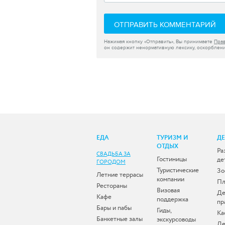
ОТПРАВИТЬ КОММЕНТАРИЙ
Нажимая кнопку «Отправить», Вы принимаете
Пра
он содержит ненормативную лексику, оскорблени
ЕДА
ТУРИЗМ И
Д
ОТДЫХ
Ра
СВАДЬБА ЗА
Гостиницы
де
ГОРОДОМ
Туристические
Зо
Летние террасы
компании
Пл
Рестораны
Визовая
Де
Кафе
поддержка
пр
Бары и пабы
Гиды,
Ка
Банкетные залы
экскурсоводы
Де