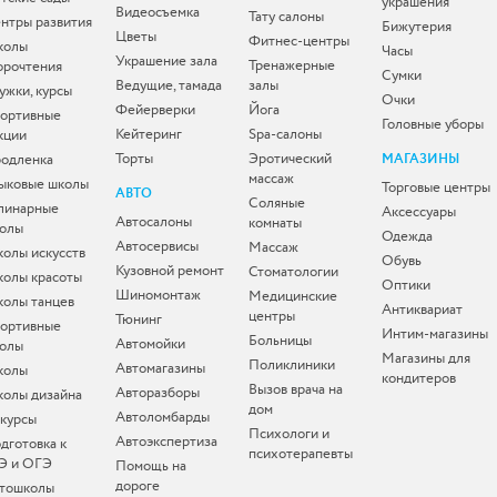
украшения
Видеосъемка
Тату салоны
нтры развития
Бижутерия
Цветы
Фитнес-центры
колы
Часы
Украшение зала
Тренажерные
орочтения
Сумки
Ведущие, тамада
залы
ужки, курсы
Очки
Фейерверки
Йога
ортивные
Головные уборы
Кейтеринг
Spa-салоны
кции
Торты
Эротический
одленка
МАГАЗИНЫ
массаж
ыковые школы
Торговые центры
АВТО
Соляные
линарные
Аксессуары
Автосалоны
комнаты
олы
Одежда
Автосервисы
Массаж
олы искусств
Обувь
Кузовной ремонт
Стоматологии
олы красоты
Оптики
Шиномонтаж
Медицинские
олы танцев
Антиквариат
центры
Тюнинг
ортивные
Интим-магазины
Больницы
Автомойки
олы
Магазины для
Поликлиники
Автомагазины
колы
кондитеров
Вызов врача на
Авторазборы
олы дизайна
дом
Автоломбарды
-курсы
Психологи и
Автоэкспертиза
дготовка к
психотерапевты
Э и ОГЭ
Помощь на
дороге
тошколы