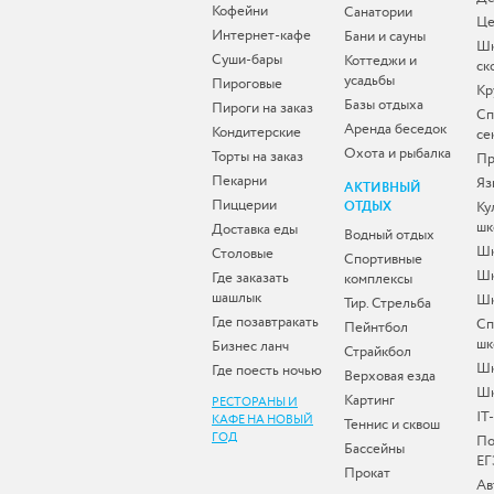
Кофейни
Санатории
Це
Интернет-кафе
Бани и сауны
Ш
Суши-бары
Коттеджи и
ск
усадьбы
Пироговые
Кр
Базы отдыха
Пироги на заказ
Сп
Аренда беседок
Кондитерские
се
Охота и рыбалка
Торты на заказ
Пр
Пекарни
Яз
АКТИВНЫЙ
Пиццерии
ОТДЫХ
Ку
шк
Доставка еды
Водный отдых
Шк
Столовые
Спортивные
Шк
Где заказать
комплексы
шашлык
Шк
Тир. Стрельба
Где позавтракать
Сп
Пейнтбол
шк
Бизнес ланч
Страйкбол
Ш
Где поесть ночью
Верховая езда
Шк
Картинг
РЕСТОРАНЫ И
IT
КАФЕ НА НОВЫЙ
Теннис и сквош
ГОД
По
Бассейны
ЕГ
Прокат
Ав