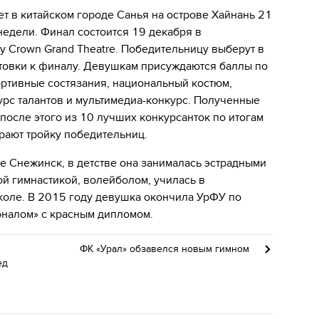
т в китайском городе Санья на острове Хайнань 21
 недели. Финал состоится 19 декабря в
y Crown Grand Theatre. Победительницу выберут в
товки к финалу. Девушкам присуждаются баллы по
ортивные состязания, национальный костюм,
урс талантов и мультимедиа-конкурс. Полученные
после этого из 10 лучших конкурсанток по итогам
рают тройку победительниц.
е Снежинск, в детстве она занималась эстрадными
й гимнастикой, волейболом, училась в
коле. В 2015 году девушка окончила УрФУ по
оналом» с красным дипломом.
ФК «Урал» обзавелся новым гимном
ед