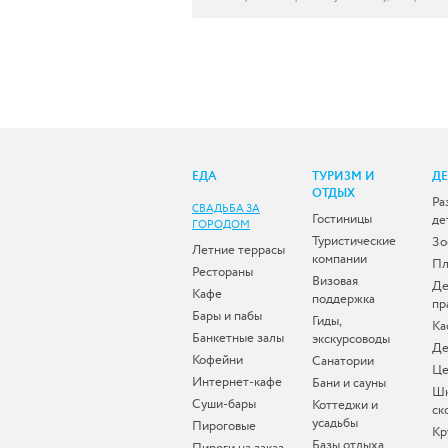
ЕДА
ТУРИЗМ И
Д
ОТДЫХ
Ра
СВАДЬБА ЗА
Гостиницы
де
ГОРОДОМ
Туристические
Зо
Летние террасы
компании
Пл
Рестораны
Визовая
Де
Кафе
поддержка
пр
Бары и пабы
Гиды,
Ка
Банкетные залы
экскурсоводы
Де
Кофейни
Санатории
Це
Интернет-кафе
Бани и сауны
Ш
Суши-бары
Коттеджи и
ск
усадьбы
Пироговые
Кр
Базы отдыха