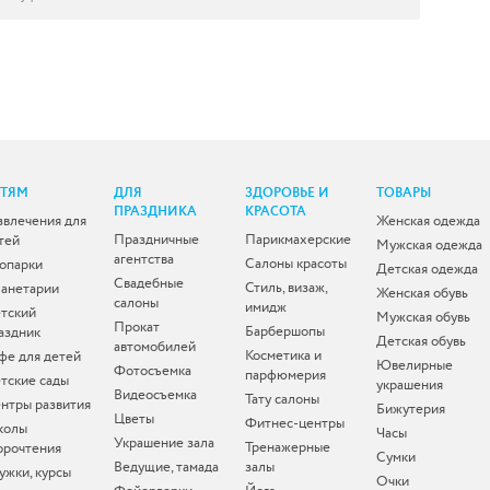
ЕТЯМ
ДЛЯ
ЗДОРОВЬЕ И
ТОВАРЫ
ПРАЗДНИКА
КРАСОТА
звлечения для
Женская одежда
Праздничные
Парикмахерские
тей
Мужская одежда
агентства
Салоны красоты
опарки
Детская одежда
Свадебные
Стиль, визаж,
анетарии
Женская обувь
салоны
имидж
тский
Мужская обувь
Прокат
Барбершопы
аздник
Детская обувь
автомобилей
Косметика и
фе для детей
Ювелирные
Фотосъемка
парфюмерия
тские сады
украшения
Видеосъемка
Тату салоны
нтры развития
Бижутерия
Цветы
Фитнес-центры
колы
Часы
Украшение зала
Тренажерные
орочтения
Сумки
Ведущие, тамада
залы
ужки, курсы
Очки