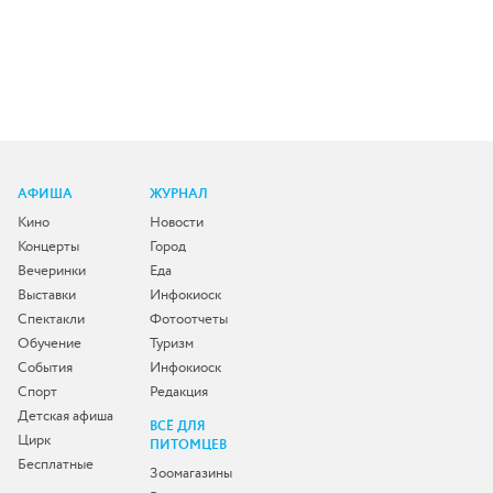
АФИША
ЖУРНАЛ
Кино
Новости
Концерты
Город
Вечеринки
Еда
Выставки
Инфокиоск
Спектакли
Фотоотчеты
Обучение
Туризм
События
Инфокиоск
Спорт
Редакция
Детская афиша
ВСЁ ДЛЯ
Цирк
ПИТОМЦЕВ
Бесплатные
Зоомагазины