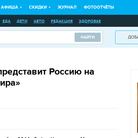
АФИША
СКИДКИ
ЖУРНАЛ
ФОТООТЧЁТЫ
ЕДА
ДЕТИ
АВТО
РЕДАКЦИЯ
ЗДОРОВЬЕ
ДОБ
НАЙТИ
представит Россию на
мира»