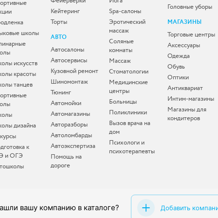
Фейерверки
Йога
ортивные
Головные уборы
Кейтеринг
Spa-салоны
кции
Торты
Эротический
одленка
МАГАЗИНЫ
массаж
ыковые школы
Торговые центры
АВТО
Соляные
линарные
Аксессуары
Автосалоны
комнаты
олы
Одежда
Автосервисы
Массаж
олы искусств
Обувь
Кузовной ремонт
Стоматологии
олы красоты
Оптики
Шиномонтаж
Медицинские
олы танцев
Антиквариат
центры
Тюнинг
ортивные
Интим-магазины
Больницы
Автомойки
олы
Магазины для
Поликлиники
Автомагазины
колы
кондитеров
Вызов врача на
Авторазборы
олы дизайна
дом
Автоломбарды
-курсы
Психологи и
Автоэкспертиза
дготовка к
психотерапевты
Э и ОГЭ
Помощь на
дороге
тошколы
ашли вашу компанию в каталоге?
Добавить компан