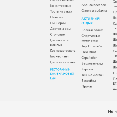
Пироги на заказ
Сп
Аренда беседок
Кондитерские
се
Охота и рыбалка
Торты на заказ
Пр
Пекарни
Яз
АКТИВНЫЙ
Пиццерии
ОТДЫХ
Ку
шк
Доставка еды
Водный отдых
Шк
Столовые
Спортивные
Шк
Где заказать
комплексы
шашлык
Шк
Тир. Стрельба
Где позавтракать
Сп
Пейнтбол
шк
Бизнес ланч
Страйкбол
Ш
Где поесть ночью
Верховая езда
Шк
Картинг
РЕСТОРАНЫ И
IT
КАФЕ НА НОВЫЙ
Теннис и сквош
ГОД
По
Бассейны
ЕГ
Прокат
Ав
Не н