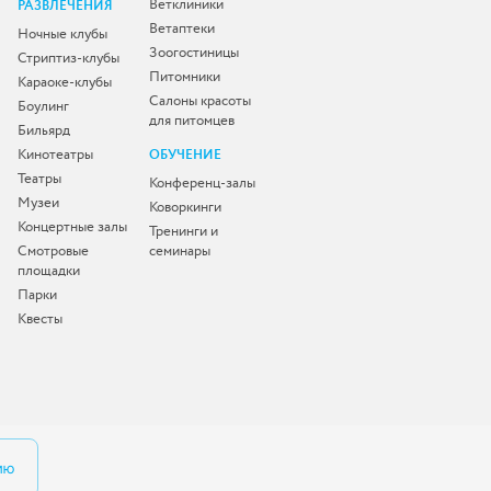
Ветклиники
РАЗВЛЕЧЕНИЯ
Ветаптеки
Ночные клубы
Зоогостиницы
Стриптиз-клубы
Питомники
Караоке-клубы
Салоны красоты
Боулинг
для питомцев
Бильярд
Кинотеатры
ОБУЧЕНИЕ
Театры
Конференц-залы
Музеи
Коворкинги
Концертные залы
Тренинги и
Смотровые
семинары
площадки
Парки
Квесты
ию