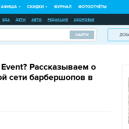
АФИША
СКИДКИ
ЖУРНАЛ
ФОТООТЧЁТЫ
ЕДА
ДЕТИ
АВТО
РЕДАКЦИЯ
ЗДОРОВЬЕ
ДОБ
НАЙТИ
t Event? Рассказываем о
ой сети барбершопов в