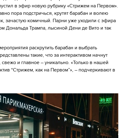
пустил в эфир новую рубрику «Стрижем на Первом».
авно пора подстричься, крутят барабан и волею
к, зачастую комичный. Парни уже уходили с эфира
ом Дональда Трампа, лысиной Дени де Вито и так
мероприятия раскрутить барабан и выбрать
редставлены такие, что за интерактивом начнут
 свежо и главное – уникально. «Только в нашей
тив “Стрижем, как на Первом”», – подчеркивают в