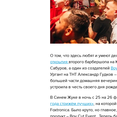
О том, что здесь любят и умеют д
открытия
второго барбершопа на 
Сабуров, а один из создателей
Boy
Ургант на ТНТ Александр Гудков –
большей части домашняя вечеринк
устроила в честь своего дня рожд
В Синем Жуке в ночь с 25 на 26
года стрижём лучших»
, на которо
Foxtronica. Было круто, но главн
продукт – Boy Cut Event . Теперь