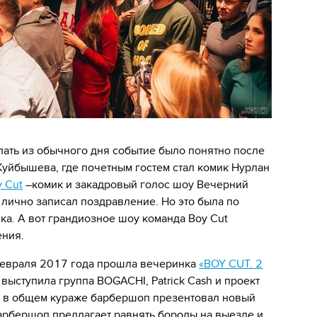
елать из обычного дня событие было понятно после
Куйбышева, где почетным гостем стал комик Нурлан
 Cut
–комик и закадровый голос шоу Вечерний
 лично записал поздравление. Но это была по
а. А вот грандиозное шоу команда Boy Cut
ения.
 февраля 2017 года прошла вечеринка
«BOY CUT. 2
й выступила группа BOGACHI, Patrick Cash и проект
ое, в общем кураже барбершоп презентовал новый
 барбершоп предлагает равнять бороды на выезде и