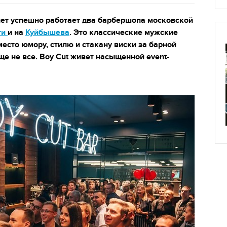
лет успешно работает два барбершопа московской
ти
и на
Куйбышева
. Это классические мужские
место юмору, стилю и стакану виски за барной
еще не все. Boy Cut живет насыщенной event-